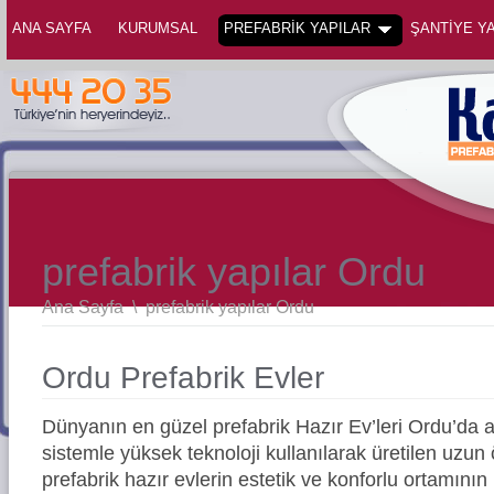
ANA SAYFA
KURUMSAL
PREFABRİK YAPILAR
ŞANTİYE YA
prefabrik yapılar Ordu
Ana Sayfa
\
prefabrik yapılar Ordu
Ordu Prefabrik Evler
Dünyanın en güzel prefabrik Hazır Ev’leri Ordu’da
sistemle yüksek teknoloji kullanılarak üretilen uz
prefabrik hazır evlerin estetik ve konforlu ortamının 