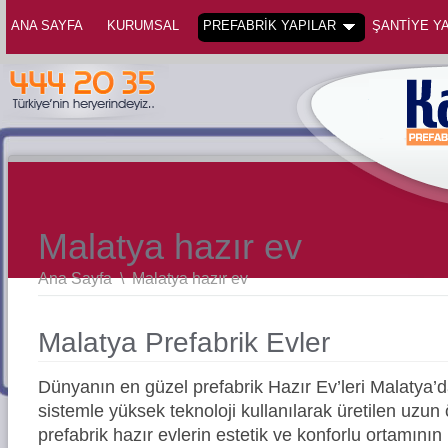
ANA SAYFA
KURUMSAL
PREFABRİK YAPILAR
ŞANTİYE YA
Malatya hazır ev
Ana Sayfa
\
Malatya hazır ev
Malatya Prefabrik Evler
Dünyanın en güzel prefabrik Hazır Ev’leri Malatya
sistemle yüksek teknoloji kullanılarak üretilen uz
prefabrik hazır evlerin estetik ve konforlu ortamının 