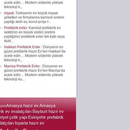
acele edin… Modern sistemle yüksek
teknoloji k...
inşaat
: Türkiyenin en büyük inşaat
şirketleri ve firmalarına karmod üretimi
yaptığı akıllı ev, konut proje f...
Prefabrik evler
: Karmod prefabrik ev
sektörün en büyük üretici üretimi
yaptığımız prefabrik evler tek katlı veya
dubl...
Hakkari Prefabrik Evler
: Dünyanın en
güzel prefabrik Hazır Ev’leri Hakkari’da
acele edin… Modern sistemle yüksek
teknoloji k...
Manisa Prefabrik Evler
: Dünyanın en
güzel prefabrik Hazır Ev’leri Manisa’da
acele edin… Modern sistemle yüksek
teknoloji ku...
Amasya hazır ev
Amasya
işim
ik ev imalatçıları
Bayburt hazır ev
riyel çelik yapı
Eskişehir prefabrik
atçıları
Isparta hazır ev