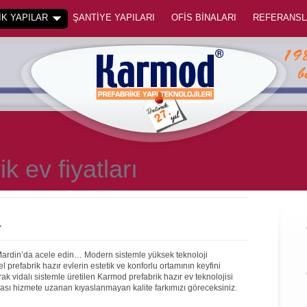
K YAPILAR
ŞANTİYE YAPILARI
OFİS BİNALARI
REFERANSL
k ev fiyatları
r
 Mardin’da acele edin… Modern sistemle yüksek teknoloji
prefabrik hazır evlerin estetik ve konforlu ortamının keyfini
rak vidalı sistemle üretilen Karmod prefabrik hazır ev teknolojisi
onrası hizmete uzanan kıyaslanmayan kalite farkımızı göreceksiniz.