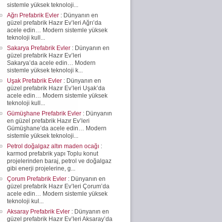
sistemle yüksek teknoloji...
Ağrı Prefabrik Evler
: Dünyanın en
güzel prefabrik Hazır Ev’leri Ağrı’da
acele edin… Modern sistemle yüksek
teknoloji kull...
Sakarya Prefabrik Evler
: Dünyanın en
güzel prefabrik Hazır Ev’leri
Sakarya’da acele edin… Modern
sistemle yüksek teknoloji k...
Uşak Prefabrik Evler
: Dünyanın en
güzel prefabrik Hazır Ev’leri Uşak’da
acele edin… Modern sistemle yüksek
teknoloji kull...
Gümüşhane Prefabrik Evler
: Dünyanın
en güzel prefabrik Hazır Ev’leri
Gümüşhane’da acele edin… Modern
sistemle yüksek teknoloji...
Petrol doğalgaz altın maden ocağı
:
karmod prefabrik yapı Toplu konut
projelerinden baraj, petrol ve doğalgaz
gibi enerji projelerine, g...
Çorum Prefabrik Evler
: Dünyanın en
güzel prefabrik Hazır Ev’leri Çorum’da
acele edin… Modern sistemle yüksek
teknoloji kul...
Aksaray Prefabrik Evler
: Dünyanın en
güzel prefabrik Hazır Ev’leri Aksaray’da