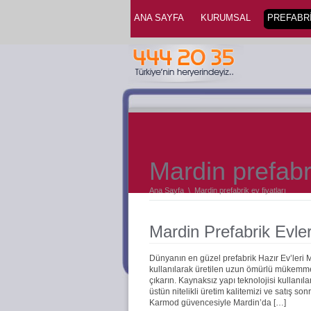
ANA SAYFA
KURUMSAL
PREFABRİ
Mardin prefabri
Ana Sayfa
\
Mardin prefabrik ev fiyatları
Mardin Prefabrik Evle
Dünyanın en güzel prefabrik Hazır Ev’leri
kullanılarak üretilen uzun ömürlü mükemmel 
çıkarın. Kaynaksız yapı teknolojisi kullanıla
üstün nitelikli üretim kalitemizi ve satış s
Karmod güvencesiyle Mardin’da […]