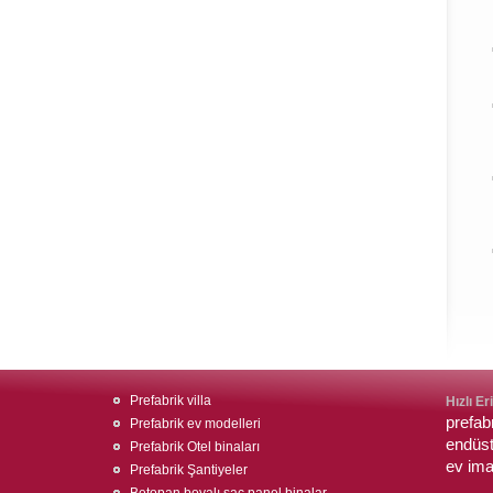
Prefabrik villa
Hızlı Er
prefabr
Prefabrik ev modelleri
endüst
Prefabrik Otel binaları
ev imal
Prefabrik Şantiyeler
Betopan boyalı sac panel binalar