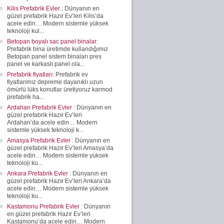
Kilis Prefabrik Evler
: Dünyanın en
güzel prefabrik Hazır Ev’leri Kilis’da
acele edin… Modern sistemle yüksek
teknoloji kul...
Betopan boyalı sac panel binalar
:
Prefabrik bina üretimde kullandığımız
Betopan panel sistem binaları pres
panel ve karkaslı panel ola...
Prefabrik fiyatları
: Prefabrik ev
fiyatlarımız depreme dayanıklı uzun
ömürlü lüks konutlar üretiyoruz karmod
prefabrik ha...
Ardahan Prefabrik Evler
: Dünyanın en
güzel prefabrik Hazır Ev’leri
Ardahan’da acele edin… Modern
sistemle yüksek teknoloji k...
Amasya Prefabrik Evler
: Dünyanın en
güzel prefabrik Hazır Ev’leri Amasya’da
acele edin… Modern sistemle yüksek
teknoloji ku...
Ankara Prefabrik Evler
: Dünyanın en
güzel prefabrik Hazır Ev’leri Ankara’da
acele edin… Modern sistemle yüksek
teknoloji ku...
Kastamonu Prefabrik Evler
: Dünyanın
en güzel prefabrik Hazır Ev’leri
Kastamonu’da acele edin… Modern