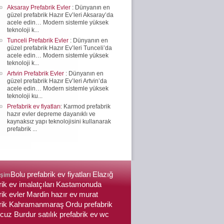
Aksaray Prefabrik Evler
: Dünyanın en
güzel prefabrik Hazır Ev’leri Aksaray’da
acele edin… Modern sistemle yüksek
teknoloji k...
Tunceli Prefabrik Evler
: Dünyanın en
güzel prefabrik Hazır Ev’leri Tunceli’da
acele edin… Modern sistemle yüksek
teknoloji k...
Artvin Prefabrik Evler
: Dünyanın en
güzel prefabrik Hazır Ev’leri Artvin’da
acele edin… Modern sistemle yüksek
teknoloji ku...
Prefabrik ev fiyatları
: Karmod prefabrik
hazır evler depreme dayanıklı ve
kaynaksız yapı teknolojisini kullanarak
prefabrik ...
Bolu prefabrik ev fiyatları
Elazığ
işim
ik ev imalatçıları
Kastamonuda
rik evler
Mardin hazır ev
murat
brik Kahramanmaraş
Ordu prefabrik
cuz Burdur satılık prefabrik ev
wc