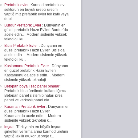
Prefabrik evler
: Karmod prefabrik ev
sektörün en büyük üretici üretimi
yaptığımız prefabrik evler tek katlı veya
dubl...
Burdur Prefabrik Evler
: Dünyanın en
güzel prefabrik Hazır Ev’leri Burdur’da
acele edin… Modern sistemle yüksek
teknoloji ku...
Bitlis Prefabrik Evler
: Dünyanın en
güzel prefabrik Hazır Ev’leri Bitlis’da
acele edin… Modern sistemle yüksek
teknoloji ku...
Kastamonu Prefabrik Evler
: Dünyanın
en güzel prefabrik Hazır Ev’leri
Kastamonu’da acele edin… Modern
sistemle yüksek teknoloji...
Betopan boyalı sac panel binalar
:
Prefabrik bina üretimde kullandığımız
Betopan panel sistem binaları pres
panel ve karkaslı panel ola...
Karaman Prefabrik Evler
: Dünyanın en
güzel prefabrik Hazır Ev’leri
Karaman’da acele edin… Modern
sistemle yüksek teknoloji k...
inşaat
: Türkiyenin en büyük inşaat
şirketleri ve firmalarına karmod üretimi
yaptığı akıllı ev, konut proje f...