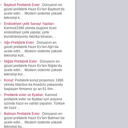
Bayburt Prefabrik Evler
: Dünyanın en
güzel prefabrik Hazır Ev’leri Bayburt’da
acele edin… Modern sistemle yüksek
teknoloji k...
Endüstriyel çelik Sanayi Yapıları
:
Karmod1986 yılında bugüne ticari
endüstriyel çelik yapılar, çelik
konstrüksiyonlu fabrika binaları, ...
Ağrı Prefabrik Evler
: Dünyanın en
güzel prefabrik Hazır Ev’leri Ağrı’da
acele edin… Modern sistemle yüksek
teknoloji kull...
Niğde Prefabrik Evler
: Dünyanın en
güzel prefabrik Hazır Ev’leri Niğde’da
acele edin… Modern sistemle yüksek
teknoloji kul...
Konut
: Prefabrik konut projemize 1986
yılında İstanbul da Anadolu yakasında
başlayan firmamız şu an 81 ilim...
Prefabrik evler ve fiyatları
: Karmod
prefabrik evler ve fiyatları için arayınız
sizinde hazır ev sahibi yapalım. Türkiye
de hazır ...
Batman Prefabrik Evler
: Dünyanın en
güzel prefabrik Hazır Ev’leri Batman’da
acele edin… Modern sistemle yüksek
teknoloji ku...