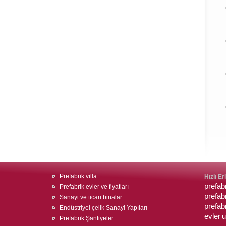
Prefabrik villa
Hızlı Er
prefabr
Prefabrik evler ve fiyatları
prefab
Sanayi ve ticari binalar
prefa
Endüstriyel çelik Sanayi Yapıları
evler
u
Prefabrik Şantiyeler