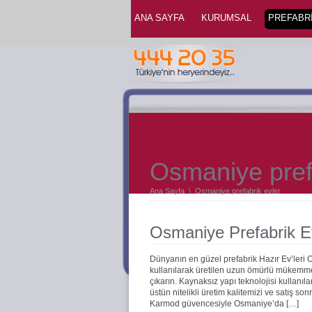
ANA SAYFA
KURUMSAL
PREFABRİ
Osmaniye pref
Ana Sayfa
\
Osmaniye prefabrik evler
Osmaniye Prefabrik E
Dünyanın en güzel prefabrik Hazır Ev’leri
kullanılarak üretilen uzun ömürlü mükemmel 
çıkarın. Kaynaksız yapı teknolojisi kullanıla
üstün nitelikli üretim kalitemizi ve satış s
Karmod güvencesiyle Osmaniye’da […]