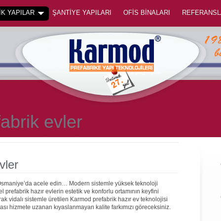
K YAPILAR
ŞANTİYE YAPILARI
OFİS BİNALARI
REFERANSL
abrik evler
vler
 Osmaniye’da acele edin… Modern sistemle yüksek teknoloji
prefabrik hazır evlerin estetik ve konforlu ortamının keyfini
rak vidalı sistemle üretilen Karmod prefabrik hazır ev teknolojisi
onrası hizmete uzanan kıyaslanmayan kalite farkımızı göreceksiniz.