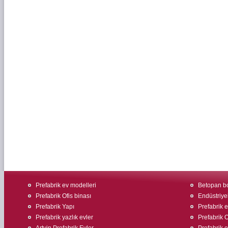
Prefabrik ev modelleri
Betopan bo
Prefabrik Ofis binası
Endüstriyel
Prefabrik Yapı
Prefabrik 
Prefabrik yazlık evler
Prefabrik O
Artvin Prefabrik Evler
Prefabrik e