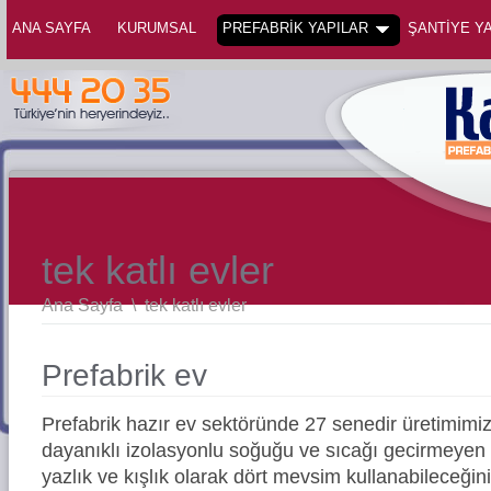
ANA SAYFA
KURUMSAL
PREFABRİK YAPILAR
ŞANTİYE YA
tek katlı evler
Ana Sayfa
\
tek katlı evler
Prefabrik ev
Prefabrik hazır ev sektöründe 27 senedir üretimimi
dayanıklı izolasyonlu soğuğu ve sıcağı gecirmeyen 
yazlık ve kışlık olarak dört mevsim kullanabileceğin