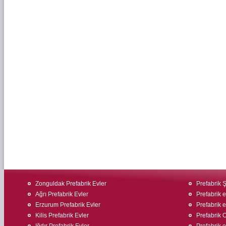
Zonguldak Prefabrik Evler
Prefabrik Ş
Ağrı Prefabrik Evler
Prefabrik e
Erzurum Prefabrik Evler
Prefabrik 
Kilis Prefabrik Evler
Prefabrik O
Iğdır Prefabrik Evler
Prefabrik ev