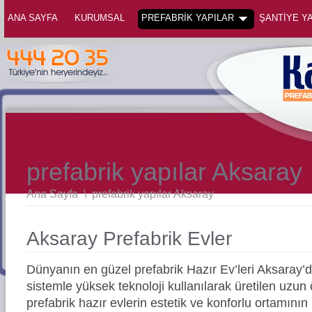
ANA SAYFA
KURUMSAL
PREFABRİK YAPILAR
ŞANTİYE YA
prefabrik yapılar Aksaray
Ana Sayfa
\
prefabrik yapılar Aksaray
Aksaray Prefabrik Evler
Dünyanın en güzel prefabrik Hazır Ev’leri Aksaray
sistemle yüksek teknoloji kullanılarak üretilen uz
prefabrik hazır evlerin estetik ve konforlu ortamının 