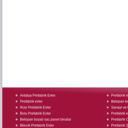
Antalya Prefabrik Evler
Prefabrik 
Prefabrik evler
Betopan bo
Rize Prefabrik Evler
Sanayi ve t
Bolu Prefabrik Evler
Prefabrik 
Betopan boyalı sac panel binalar
Prefabrik O
Bilecik Prefabrik Evler
Prefabrik Ş