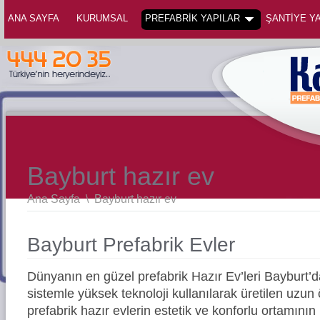
ANA SAYFA
KURUMSAL
PREFABRİK YAPILAR
ŞANTİYE YA
Bayburt hazır ev
Ana Sayfa
\
Bayburt hazır ev
Bayburt Prefabrik Evler
Dünyanın en güzel prefabrik Hazır Ev’leri Bayburt
sistemle yüksek teknoloji kullanılarak üretilen uz
prefabrik hazır evlerin estetik ve konforlu ortamının 