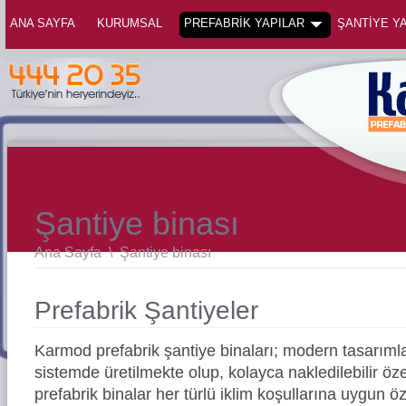
ANA SAYFA
KURUMSAL
PREFABRİK YAPILAR
ŞANTİYE YA
Şantiye binası
Ana Sayfa
\
Şantiye binası
Prefabrik Şantiyeler
Karmod prefabrik şantiye binaları; modern tasarıml
sistemde üretilmekte olup, kolayca nakledilebilir öze
prefabrik binalar her türlü iklim koşullarına uygun öz