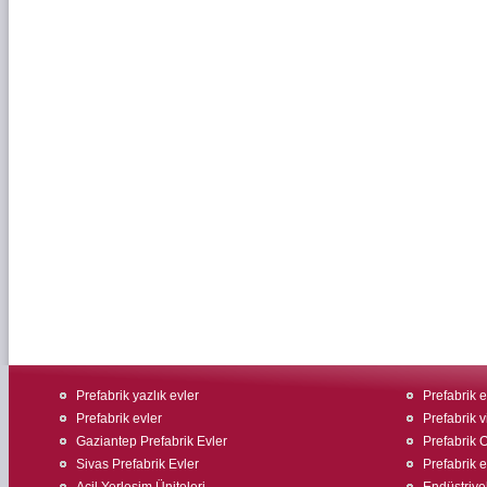
Prefabrik yazlık evler
Prefabrik e
Prefabrik evler
Prefabrik v
Gaziantep Prefabrik Evler
Prefabrik O
Sivas Prefabrik Evler
Prefabrik 
Acil Yerleşim Üniteleri
Endüstriyel