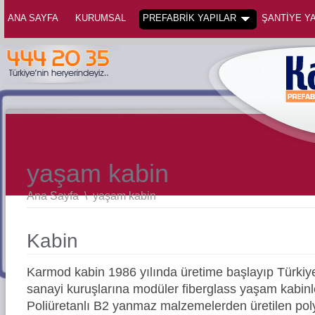
ANA SAYFA
KURUMSAL
PREFABRİK YAPILAR
ŞANTİYE YA
yaşam kabin
Ana Sayfa
\
yaşam kabin
Kabin
Karmod kabin 1986 yılında üretime başlayıp Türkiy
sanayi kuruşlarına modüler fiberglass yaşam kabinler
Poliüretanlı B2 yanmaz malzemelerden üretilen pol