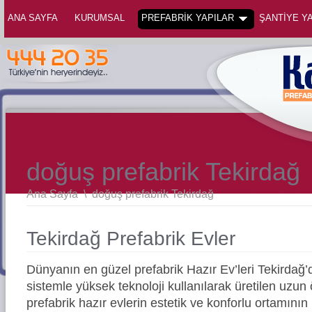
ANA SAYFA
KURUMSAL
PREFABRİK YAPILAR
ŞANTİYE YA
doğuş prefabrik Tekirdağ
Ana Sayfa
\
doğuş prefabrik Tekirdağ
Tekirdağ Prefabrik Evler
Dünyanın en güzel prefabrik Hazır Ev’leri Tekirda
sistemle yüksek teknoloji kullanılarak üretilen uz
prefabrik hazır evlerin estetik ve konforlu ortamının 