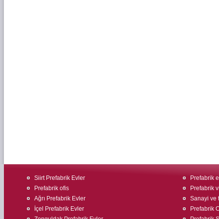
Siirt Prefabrik Evler
Prefabrik e
Prefabrik ofis
Prefabrik v
Ağrı Prefabrik Evler
Sanayi ve t
İçel Prefabrik Evler
Prefabrik O
Zonguldak Prefabrik Evler
Prefabrik Ş