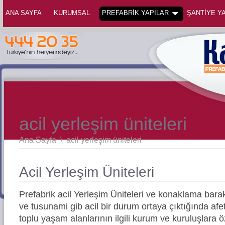
ANA SAYFA
KURUMSAL
PREFABRİK YAPILAR
ŞANTİYE YA
acil yerleşim üniteleri
Ana Sayfa
\
acil yerleşim üniteleri
Acil Yerleşim Üniteleri
Prefabrik acil Yerleşim Üniteleri ve konaklama barak
ve tusunami gib acil bir durum ortaya çıktığında afe
toplu yaşam alanlarının ilgili kurum ve kuruluşlara ö