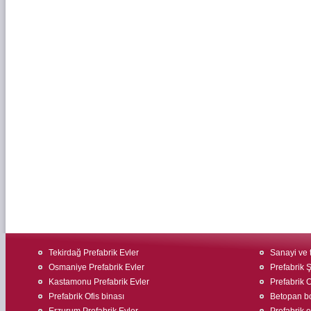
Tekirdağ Prefabrik Evler
Sanayi ve t
Osmaniye Prefabrik Evler
Prefabrik Ş
Kastamonu Prefabrik Evler
Prefabrik O
Prefabrik Ofis binası
Betopan bo
Erzurum Prefabrik Evler
Prefabrik 