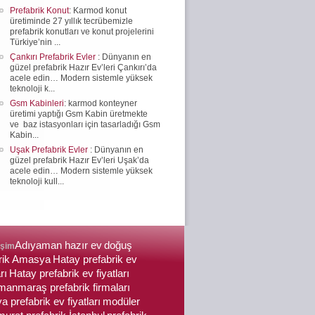
Prefabrik Konut
: Karmod konut
üretiminde 27 yıllık tecrübemizle
prefabrik konutları ve konut projelerini
Türkiye’nin ...
Çankırı Prefabrik Evler
: Dünyanın en
güzel prefabrik Hazır Ev’leri Çankırı’da
acele edin… Modern sistemle yüksek
teknoloji k...
Gsm Kabinleri
: karmod konteyner
üretimi yaptığı Gsm Kabin üretmekte
ve baz istasyonları için tasarladığı Gsm
Kabin...
Uşak Prefabrik Evler
: Dünyanın en
güzel prefabrik Hazır Ev’leri Uşak’da
acele edin… Modern sistemle yüksek
teknoloji kull...
Adıyaman hazır ev
doğuş
işim
brik Amasya
Hatay prefabrik ev
rı
Hatay prefabrik ev fiyatları
anmaraş prefabrik firmaları
a prefabrik ev fiyatları
modüler