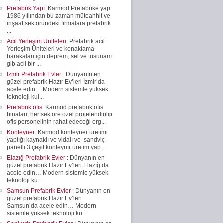
Prefabrik Yapı
: Karmod Prefabrike yapı
1986 yıllından bu zaman müteahhit ve
inşaat sektöründeki firmalara prefabrik
...
Acil Yerleşim Üniteleri
: Prefabrik acil
Yerleşim Üniteleri ve konaklama
barakaları için deprem, sel ve tusunami
gib acil bir ...
İzmir Prefabrik Evler
: Dünyanın en
güzel prefabrik Hazır Ev’leri İzmir’da
acele edin… Modern sistemle yüksek
teknoloji kul...
Prefabrik ofis
: Karmod prefabrik ofis
binaları; her sektöre özel projelendirilip
ofis personelinin rahat edeceği erg...
Konteyner
: Karmod konteyner üretimi
yaptığı kaynaklı ve vidalı ve sandviç
panelli 3 çeşit konteynır üretim yap...
Elazığ Prefabrik Evler
: Dünyanın en
güzel prefabrik Hazır Ev’leri Elazığ’da
acele edin… Modern sistemle yüksek
teknoloji ku...
Samsun Prefabrik Evler
: Dünyanın en
güzel prefabrik Hazır Ev’leri
Samsun’da acele edin… Modern
sistemle yüksek teknoloji ku...