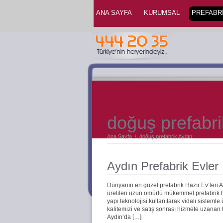
ANA SAYFA
KURUMSAL
PREFABRİ
doğuş prefabri
Ana Sayfa
\
doğuş prefabrik Aydın
Aydın Prefabrik Evler
Dünyanın en güzel prefabrik Hazır Ev’leri 
üretilen uzun ömürlü mükemmel prefabrik haz
yapı teknolojisi kullanılarak vidalı sistemle
kalitemizi ve satış sonrası hizmete uzanan
Aydın’da […]