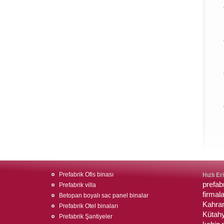
Prefabrik Ofis binası
Hızlı Er
prefa
Prefabrik villa
firmala
Betopan boyalı sac panel binalar
Kahram
Prefabrik Otel binaları
Kütahy
Prefabrik Şantiyeler