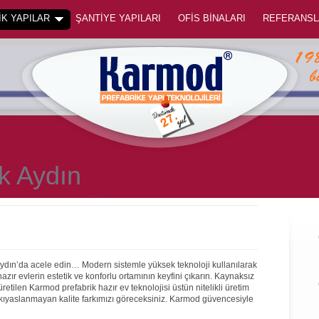
K YAPILAR
ŞANTİYE YAPILARI
OFİS BİNALARI
REFERANSL
k Aydın
Aydın’da acele edin… Modern sistemle yüksek teknoloji kullanılarak
ır evlerin estetik ve konforlu ortamının keyfini çıkarın. Kaynaksız
 üretilen Karmod prefabrik hazır ev teknolojisi üstün nitelikli üretim
 kıyaslanmayan kalite farkımızı göreceksiniz. Karmod güvencesiyle