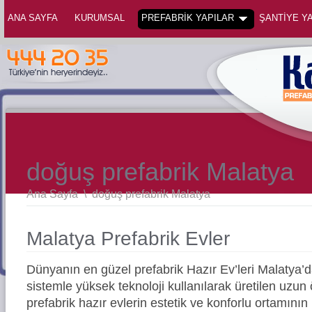
ANA SAYFA
KURUMSAL
PREFABRİK YAPILAR
ŞANTİYE YA
doğuş prefabrik Malatya
Ana Sayfa
\
doğuş prefabrik Malatya
Malatya Prefabrik Evler
Dünyanın en güzel prefabrik Hazır Ev’leri Malatya
sistemle yüksek teknoloji kullanılarak üretilen uz
prefabrik hazır evlerin estetik ve konforlu ortamının 