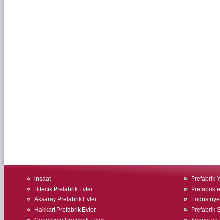
inşaat
Prefabrik 
Bilecik Prefabrik Evler
Prefabrik 
Aksaray Prefabrik Evler
Endüstriyel
Hakkari Prefabrik Evler
Prefabrik Ş
Çanakkale Prefabrik Evler
Sanayi ve t