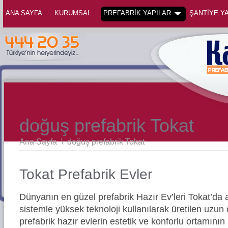
ANA SAYFA
KURUMSAL
PREFABRİK YAPILAR
ŞANTİYE YA
doğuş prefabrik Tokat
Ana Sayfa
\
doğuş prefabrik Tokat
Tokat Prefabrik Evler
Dünyanın en güzel prefabrik Hazır Ev’leri Tokat’d
sistemle yüksek teknoloji kullanılarak üretilen uz
prefabrik hazır evlerin estetik ve konforlu ortamının 