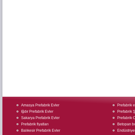
Amasya Prefabrik Evler
Prefabrik 
Iğdır Prefabrik Evler
Prefabrik Ş
Sakarya Prefabrik Evler
Prefabrik O
Prefabrik fiyatları
Betopan bo
Balıkesir Prefabrik Evler
Endüstriyel