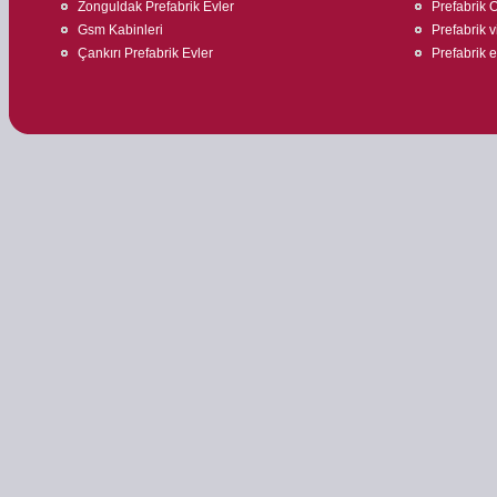
Zonguldak Prefabrik Evler
Prefabrik O
Gsm Kabinleri
Prefabrik v
Çankırı Prefabrik Evler
Prefabrik ev