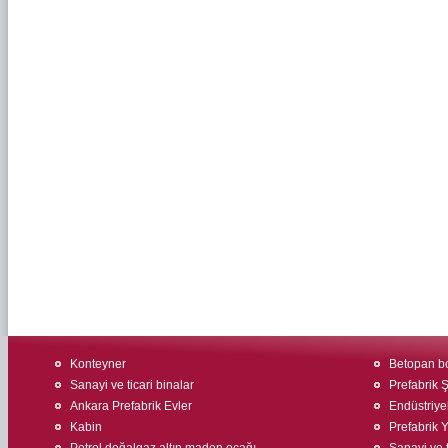
Konteyner
Betopan bo
Sanayi ve ticari binalar
Prefabrik Ş
Ankara Prefabrik Evler
Endüstriyel
Kabin
Prefabrik 
Petrol doğalgaz altın maden ocağı
Sanayi ve t