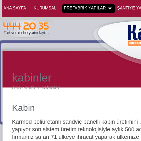
ANA SAYFA
KURUMSAL
PREFABRİK YAPILAR
ŞANTİYE YA
kabinler
Ana Sayfa
\
kabinler
Kabin
Karmod poliüretanlı sandviç panelli kabin üretimini 
yapıyor son sistem üretim teknolojisiyle aylık 500 a
firmamız şu an 71 ülkeye ihracat yaparak ülkemize c