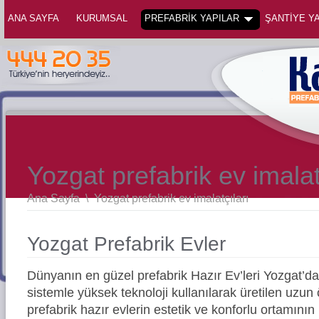
ANA SAYFA
KURUMSAL
PREFABRİK YAPILAR
ŞANTİYE YA
Yozgat prefabrik ev imalat
Ana Sayfa
\
Yozgat prefabrik ev imalatçıları
Yozgat Prefabrik Evler
Dünyanın en güzel prefabrik Hazır Ev’leri Yozgat’
sistemle yüksek teknoloji kullanılarak üretilen uz
prefabrik hazır evlerin estetik ve konforlu ortamının 