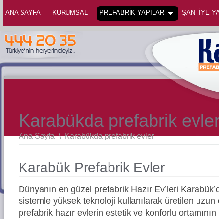
ANA SAYFA
KURUMSAL
PREFABRİK YAPILAR
ŞANTİYE YA
Karabükda prefabrik evle
Ana Sayfa
\
Karabükda prefabrik evler
Karabük Prefabrik Evler
Dünyanın en güzel prefabrik Hazır Ev’leri Karabük
sistemle yüksek teknoloji kullanılarak üretilen uz
prefabrik hazır evlerin estetik ve konforlu ortamının 