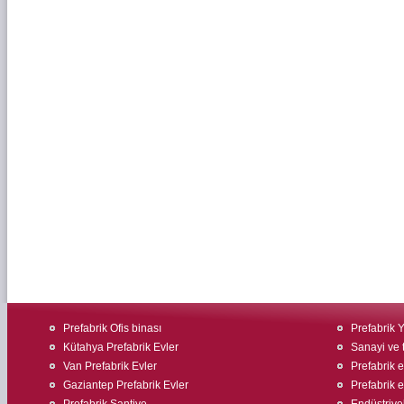
Prefabrik Ofis binası
Prefabrik 
Kütahya Prefabrik Evler
Sanayi ve t
Van Prefabrik Evler
Prefabrik ev
Gaziantep Prefabrik Evler
Prefabrik e
Prefabrik Şantiye
Endüstriyel