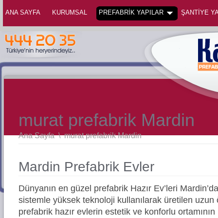
ANA SAYFA
KURUMSAL
PREFABRİK YAPILAR
ŞANTİYE YA
murat prefabrik Mardin
Ana Sayfa
\
murat prefabrik Mardin
Mardin Prefabrik Evler
Dünyanın en güzel prefabrik Hazır Ev’leri Mardin’
sistemle yüksek teknoloji kullanılarak üretilen uz
prefabrik hazır evlerin estetik ve konforlu ortamının 