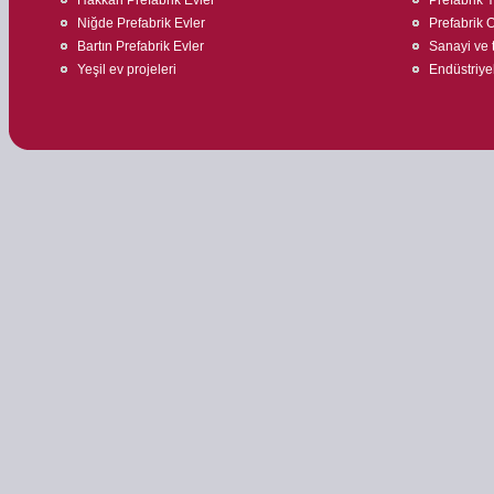
Niğde Prefabrik Evler
Prefabrik O
Bartın Prefabrik Evler
Sanayi ve t
Yeşil ev projeleri
Endüstriyel