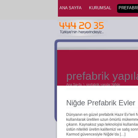
ANA SAYFA
KURUMSAL
PREFABRİ
prefabrik yapı
Ana Sayfa
\
prefabrik yapılar Niğde
Niğde Prefabrik Evler
Dünyanın en güzel prefabrik Hazır Ev’leri
kullanılarak üretilen uzun ömürlü mükemmel 
çıkarın. Kaynaksız yapı teknolojisi kullanıla
üstün nitelikli üretim kalitemizi ve satış s
Karmod güvencesiyle Niğde’da […]