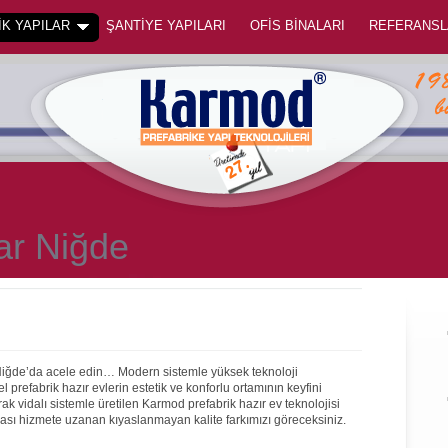
K YAPILAR
ŞANTİYE YAPILARI
OFİS BİNALARI
REFERANSL
lar Niğde
 Niğde’da acele edin… Modern sistemle yüksek teknoloji
prefabrik hazır evlerin estetik ve konforlu ortamının keyfini
rak vidalı sistemle üretilen Karmod prefabrik hazır ev teknolojisi
onrası hizmete uzanan kıyaslanmayan kalite farkımızı göreceksiniz.