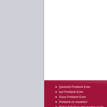
Şanlıurfa Prefabrik Evler
İçel Prefabrik Evler
Sivas Prefabrik Evler
Prefabrik ev modelleri
Petrol doğalgaz altın maden ocağı