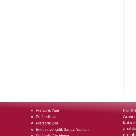
Prefabrik Yapı
Hızlı Er
Artvin
Prefabrik ev
kabinl
Prefabrik villa
anahta
Endüstriyel çelik Sanayi Yapıları
prefabr
Prefabrik Ofis binası