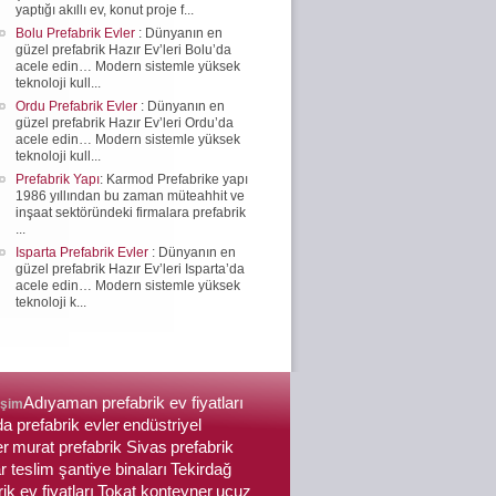
yaptığı akıllı ev, konut proje f...
Bolu Prefabrik Evler
: Dünyanın en
güzel prefabrik Hazır Ev’leri Bolu’da
acele edin… Modern sistemle yüksek
teknoloji kull...
Ordu Prefabrik Evler
: Dünyanın en
güzel prefabrik Hazır Ev’leri Ordu’da
acele edin… Modern sistemle yüksek
teknoloji kull...
Prefabrik Yapı
: Karmod Prefabrike yapı
1986 yıllından bu zaman müteahhit ve
inşaat sektöründeki firmalara prefabrik
...
Isparta Prefabrik Evler
: Dünyanın en
güzel prefabrik Hazır Ev’leri Isparta’da
acele edin… Modern sistemle yüksek
teknoloji k...
Adıyaman prefabrik ev fiyatları
işim
da prefabrik evler
endüstriyel
er
murat prefabrik Sivas
prefabrik
r teslim şantiye binaları
Tekirdağ
ik ev fiyatları
Tokat konteyner
ucuz