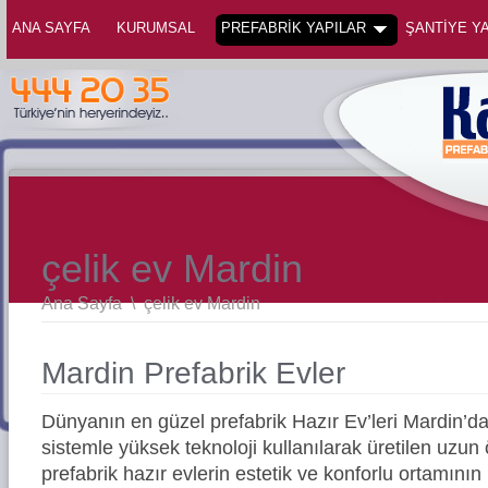
ANA SAYFA
KURUMSAL
PREFABRİK YAPILAR
ŞANTİYE YA
çelik ev Mardin
Ana Sayfa
\
çelik ev Mardin
Mardin Prefabrik Evler
Dünyanın en güzel prefabrik Hazır Ev’leri Mardin’
sistemle yüksek teknoloji kullanılarak üretilen uz
prefabrik hazır evlerin estetik ve konforlu ortamının 