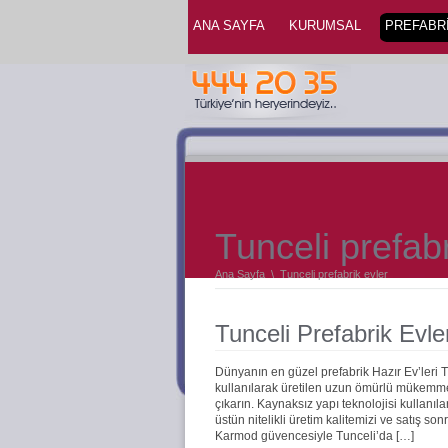
ANA SAYFA
KURUMSAL
PREFABRİ
Tunceli prefabr
Ana Sayfa
\
Tunceli prefabrik evler
Tunceli Prefabrik Evle
Dünyanın en güzel prefabrik Hazır Ev’leri 
kullanılarak üretilen uzun ömürlü mükemmel 
çıkarın. Kaynaksız yapı teknolojisi kullanıla
üstün nitelikli üretim kalitemizi ve satış s
Karmod güvencesiyle Tunceli’da […]