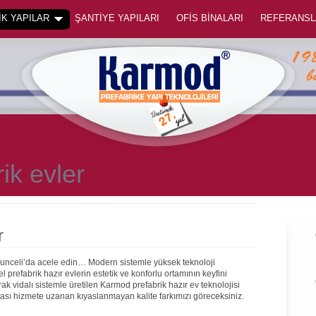
K YAPILAR
ŞANTİYE YAPILARI
OFİS BİNALARI
REFERANSL
ik evler
r
Tunceli’da acele edin… Modern sistemle yüksek teknoloji
prefabrik hazır evlerin estetik ve konforlu ortamının keyfini
rak vidalı sistemle üretilen Karmod prefabrik hazır ev teknolojisi
onrası hizmete uzanan kıyaslanmayan kalite farkımızı göreceksiniz.