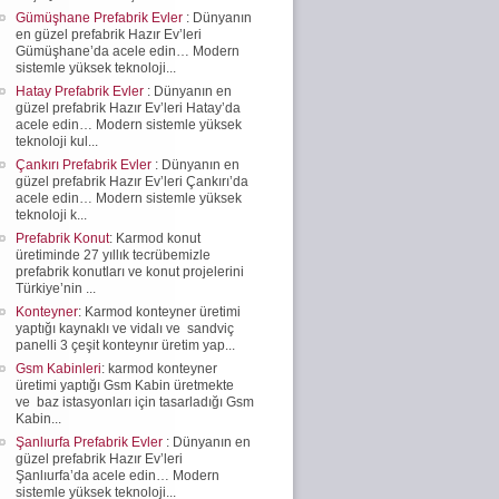
Gümüşhane Prefabrik Evler
: Dünyanın
en güzel prefabrik Hazır Ev’leri
Gümüşhane’da acele edin… Modern
sistemle yüksek teknoloji...
Hatay Prefabrik Evler
: Dünyanın en
güzel prefabrik Hazır Ev’leri Hatay’da
acele edin… Modern sistemle yüksek
teknoloji kul...
Çankırı Prefabrik Evler
: Dünyanın en
güzel prefabrik Hazır Ev’leri Çankırı’da
acele edin… Modern sistemle yüksek
teknoloji k...
Prefabrik Konut
: Karmod konut
üretiminde 27 yıllık tecrübemizle
prefabrik konutları ve konut projelerini
Türkiye’nin ...
Konteyner
: Karmod konteyner üretimi
yaptığı kaynaklı ve vidalı ve sandviç
panelli 3 çeşit konteynır üretim yap...
Gsm Kabinleri
: karmod konteyner
üretimi yaptığı Gsm Kabin üretmekte
ve baz istasyonları için tasarladığı Gsm
Kabin...
Şanlıurfa Prefabrik Evler
: Dünyanın en
güzel prefabrik Hazır Ev’leri
Şanlıurfa’da acele edin… Modern
sistemle yüksek teknoloji...