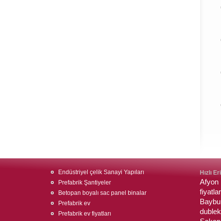
Endüstriyel çelik Sanayi Yapıları
Hızlı Er
Afyon 
Prefabrik Şantiyeler
fiyatlar
Betopan boyalı sac panel binalar
Baybur
Prefabrik ev
dublek
Prefabrik ev fiyatları