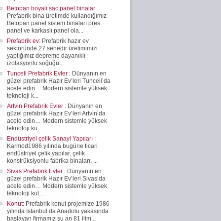
Betopan boyalı sac panel binalar
:
Prefabrik bina üretimde kullandığımız
Betopan panel sistem binaları pres
panel ve karkaslı panel ola...
Prefabrik ev
: Prefabrik hazır ev
sektöründe 27 senedir üretimimizi
yaptığımız depreme dayanıklı
izolasyonlu soğuğu...
Tunceli Prefabrik Evler
: Dünyanın en
güzel prefabrik Hazır Ev’leri Tunceli’da
acele edin… Modern sistemle yüksek
teknoloji k...
Artvin Prefabrik Evler
: Dünyanın en
güzel prefabrik Hazır Ev’leri Artvin’da
acele edin… Modern sistemle yüksek
teknoloji ku...
Endüstriyel çelik Sanayi Yapıları
:
Karmod1986 yılında bugüne ticari
endüstriyel çelik yapılar, çelik
konstrüksiyonlu fabrika binaları, ...
Sivas Prefabrik Evler
: Dünyanın en
güzel prefabrik Hazır Ev’leri Sivas’da
acele edin… Modern sistemle yüksek
teknoloji kul...
Konut
: Prefabrik konut projemize 1986
yılında İstanbul da Anadolu yakasında
başlayan firmamız şu an 81 ilim...