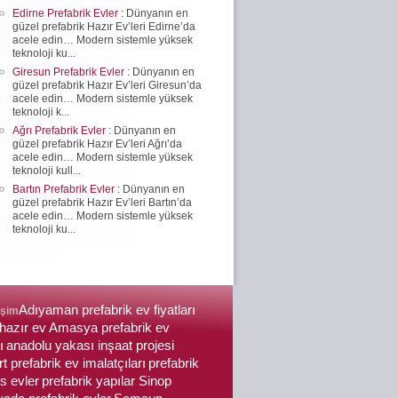
Edirne Prefabrik Evler
: Dünyanın en
güzel prefabrik Hazır Ev’leri Edirne’da
acele edin… Modern sistemle yüksek
teknoloji ku...
Giresun Prefabrik Evler
: Dünyanın en
güzel prefabrik Hazır Ev’leri Giresun’da
acele edin… Modern sistemle yüksek
teknoloji k...
Ağrı Prefabrik Evler
: Dünyanın en
güzel prefabrik Hazır Ev’leri Ağrı’da
acele edin… Modern sistemle yüksek
teknoloji kull...
Bartın Prefabrik Evler
: Dünyanın en
güzel prefabrik Hazır Ev’leri Bartın’da
acele edin… Modern sistemle yüksek
teknoloji ku...
Adıyaman prefabrik ev fiyatları
işim
hazır ev
Amasya prefabrik ev
ı
anadolu yakası inşaat projesi
t prefabrik ev imalatçıları
prefabrik
s evler
prefabrik yapılar Sinop