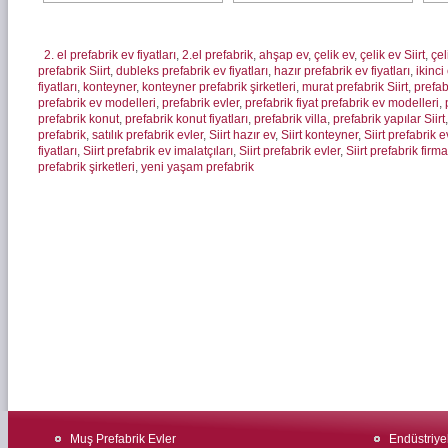
2. el prefabrik ev fiyatları
,
2.el prefabrik
,
ahşap ev
,
çelik ev
,
çelik ev Siirt
,
çel
prefabrik Siirt
,
dubleks prefabrik ev fiyatları
,
hazır prefabrik ev fiyatları
,
ikinci
fiyatları
,
konteyner
,
konteyner prefabrik şirketleri
,
murat prefabrik Siirt
,
prefab
prefabrik ev modelleri
,
prefabrik evler
,
prefabrik fiyat prefabrik ev modelleri
,
prefabrik konut
,
prefabrik konut fiyatları
,
prefabrik villa
,
prefabrik yapılar Siirt
prefabrik
,
satılık prefabrik evler
,
Siirt hazır ev
,
Siirt konteyner
,
Siirt prefabrik e
fiyatları
,
Siirt prefabrik ev imalatçıları
,
Siirt prefabrik evler
,
Siirt prefabrik firma
prefabrik şirketleri
,
yeni yaşam prefabrik
Muş Prefabrik Evler
Endüstriyel