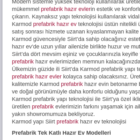
Modern sistemle yüksek teknoloji kullanılarak üreti
mükemmel
prefabrik hazır evler
in estetik ve konfor
çıkarın. Kaynaksız yapı teknolojisi kullanılarak vidal
Karmod
prefabrik hazır ev
teknolojisi üstün nitelikli
satış sonrası hizmete uzanan kıyaslanmayan kalite 
Karmod güvencesiyle Siirt’da sahip olacağınız estet
hazır ev’de uzun yıllar ailenizle birlikte huzur ve mu
Siirt’da dört mevsim eşiniz ve çocuklarınızla keyifl
prefabrik
hazır evlerimizden memnun kalacağınızd
Ülkemizin güzide ili Siirt’da Karmod prefabrik yapı 
prefabrik hazır evler
kolayca sahip olacaksınız. Üre
kalitemizle Karmod
prefabrik
hazır evin betonarme b
ve doğal görünümüyle daha konforlu olduğunu yaşa
Karmod prefabrik yapı teknolojisi ile Siirt’ya özel ik
üretilen
prefabrik
evlerimizin farkını yaşamak için ail
yakın showromumuza bekliyoruz.
Karmod yapı Siirt
prefabrik
hazır ev teknolojisi
Prefabrik Tek Katlı Hazır Ev Modelleri