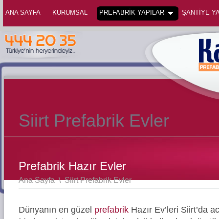
ANA SAYFA
KURUMSAL
PREFABRİK YAPILAR
ŞANTİYE YA
Siirt Prefabrik Evler
Prefabrik Hazır Evler
Ana Sayfa
\
Siirt Prefabrik Evler
Dünyanın en güzel
prefabrik
Hazır Ev’leri Siirt’da 