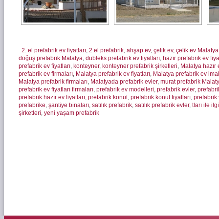
2. el prefabrik ev fiyatları
,
2.el prefabrik
,
ahşap ev
,
çelik ev
,
çelik ev Malatya
doğuş prefabrik Malatya
,
dubleks prefabrik ev fiyatları
,
hazır prefabrik ev fiya
prefabrik ev fiyatları
,
konteyner
,
konteyner prefabrik şirketleri
,
Malatya hazır 
prefabrik ev firmaları
,
Malatya prefabrik ev fiyatları
,
Malatya prefabrik ev imal
Malatya prefabrik firmaları
,
Malatyada prefabrik evler
,
murat prefabrik Malat
prefabrik ev fiyatları firmaları
,
prefabrik ev modelleri
,
prefabrik evler
,
prefabri
prefabrik hazır ev fiyatları
,
prefabrik konut
,
prefabrik konut fiyatları
,
prefabrik 
prefabrike
,
şantiye binaları
,
satılık prefabrik
,
satılık prefabrik evler
,
tları ile il
şirketleri
,
yeni yaşam prefabrik