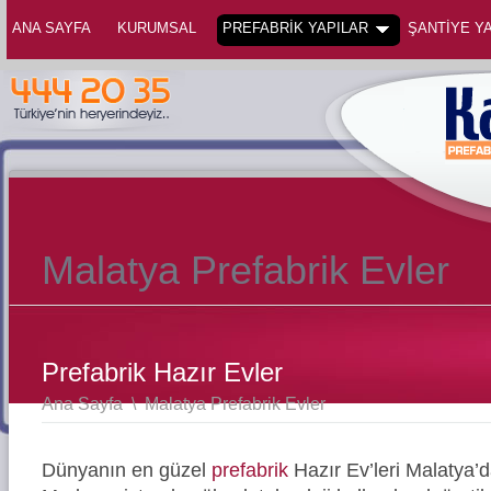
ANA SAYFA
KURUMSAL
PREFABRİK YAPILAR
ŞANTİYE YA
Malatya Prefabrik Evler
Prefabrik Hazır Evler
Ana Sayfa
\
Malatya Prefabrik Evler
Dünyanın en güzel
prefabrik
Hazır Ev’leri Malatya’