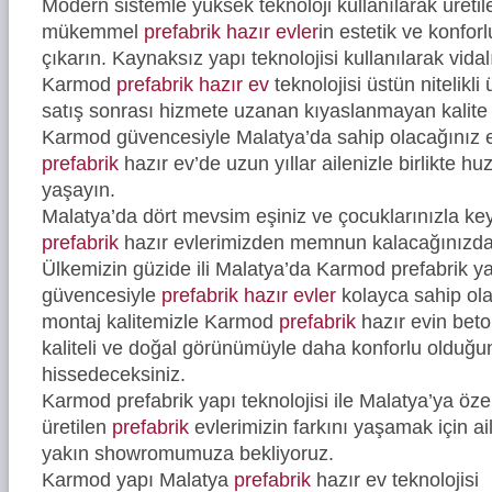
Modern sistemle yüksek teknoloji kullanılarak üreti
mükemmel
prefabrik hazır evler
in estetik ve konfor
çıkarın. Kaynaksız yapı teknolojisi kullanılarak vidal
Karmod
prefabrik hazır ev
teknolojisi üstün nitelikli
satış sonrası hizmete uzanan kıyaslanmayan kalite 
Karmod güvencesiyle Malatya’da sahip olacağınız es
prefabrik
hazır ev’de uzun yıllar ailenizle birlikte hu
yaşayın.
Malatya’da dört mevsim eşiniz ve çocuklarınızla ke
prefabrik
hazır evlerimizden memnun kalacağınızd
Ülkemizin güzide ili Malatya’da Karmod prefabrik yap
güvencesiyle
prefabrik hazır evler
kolayca sahip ola
montaj kalitemizle Karmod
prefabrik
hazır evin bet
kaliteli ve doğal görünümüyle daha konforlu olduğ
hissedeceksiniz.
Karmod prefabrik yapı teknolojisi ile Malatya’ya özel
üretilen
prefabrik
evlerimizin farkını yaşamak için ail
yakın showromumuza bekliyoruz.
Karmod yapı Malatya
prefabrik
hazır ev teknolojisi