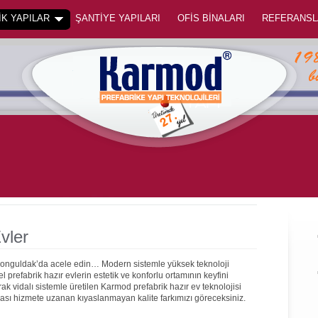
K YAPILAR
ŞANTİYE YAPILARI
OFİS BİNALARI
REFERANSL
vler
 Zonguldak’da acele edin… Modern sistemle yüksek teknoloji
prefabrik hazır evlerin estetik ve konforlu ortamının keyfini
rak vidalı sistemle üretilen Karmod prefabrik hazır ev teknolojisi
onrası hizmete uzanan kıyaslanmayan kalite farkımızı göreceksiniz.