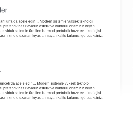
ler
Şanlıurfa’da acele edin… Modern sistemle yüksek teknoloji
prefabrik hazır evlerin estetik ve konforlu ortamının keyfini
rak vidalı sistemle üretilen Karmod prefabrik hazır ev teknolojisi
onrası hizmete uzanan kıyaslanmayan kalite farkımızı göreceksiniz.
r
Tunceli’da acele edin… Modern sistemle yüksek teknoloji
prefabrik hazır evlerin estetik ve konforlu ortamının keyfini
rak vidalı sistemle üretilen Karmod prefabrik hazır ev teknolojisi
onrası hizmete uzanan kıyaslanmayan kalite farkımızı göreceksiniz.