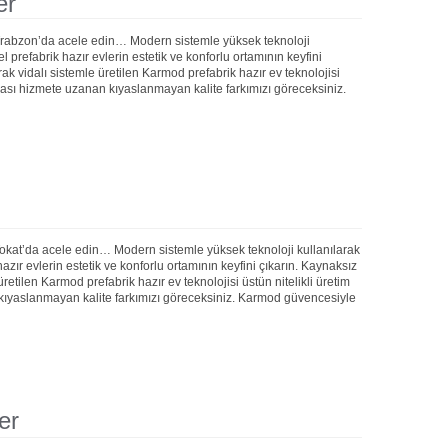
er
 Trabzon’da acele edin… Modern sistemle yüksek teknoloji
prefabrik hazır evlerin estetik ve konforlu ortamının keyfini
rak vidalı sistemle üretilen Karmod prefabrik hazır ev teknolojisi
onrası hizmete uzanan kıyaslanmayan kalite farkımızı göreceksiniz.
Tokat’da acele edin… Modern sistemle yüksek teknoloji kullanılarak
ır evlerin estetik ve konforlu ortamının keyfini çıkarın. Kaynaksız
 üretilen Karmod prefabrik hazır ev teknolojisi üstün nitelikli üretim
 kıyaslanmayan kalite farkımızı göreceksiniz. Karmod güvencesiyle
er