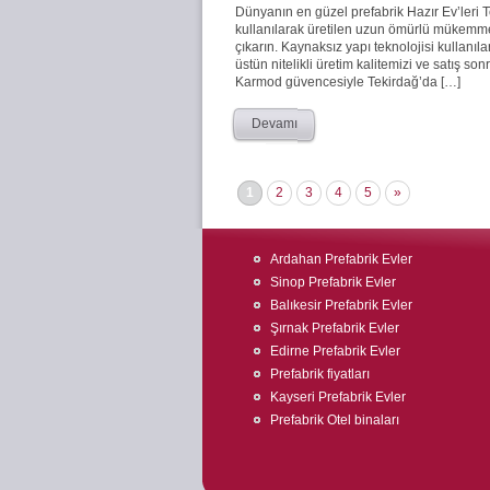
Dünyanın en güzel prefabrik Hazır Ev’leri
kullanılarak üretilen uzun ömürlü mükemmel 
çıkarın. Kaynaksız yapı teknolojisi kullanıla
üstün nitelikli üretim kalitemizi ve satış s
Karmod güvencesiyle Tekirdağ’da […]
Devamı
1
2
3
4
5
»
Ardahan Prefabrik Evler
Sinop Prefabrik Evler
Balıkesir Prefabrik Evler
Şırnak Prefabrik Evler
Edirne Prefabrik Evler
Prefabrik fiyatları
Kayseri Prefabrik Evler
Prefabrik Otel binaları