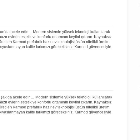
Van’da acele edin… Modern sistemle yüksek teknoloji kullanılarak
ır evlerin estetik ve konforlu ortamının keyfini çıkarın. Kaynaksız
 üretilen Karmod prefabrik hazır ev teknolojisi üstün nitelikli üretim
 kıyaslanmayan kalite farkımızı göreceksiniz. Karmod güvencesiyle
Uşak’da acele edin… Modern sistemle yüksek teknoloji kullanılarak
ır evlerin estetik ve konforlu ortamının keyfini çıkarın. Kaynaksız
 üretilen Karmod prefabrik hazır ev teknolojisi üstün nitelikli üretim
 kıyaslanmayan kalite farkımızı göreceksiniz. Karmod güvencesiyle