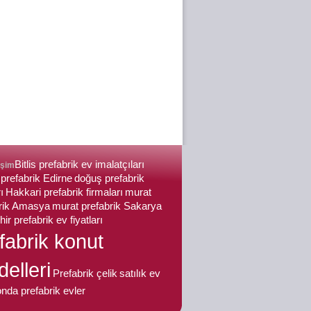
Bitlis prefabrik ev imalatçıları
işim
prefabrik Edirne
doğuş prefabrik
ı
Hakkari prefabrik firmaları
murat
brik Amasya
murat prefabrik Sakarya
ir prefabrik ev fiyatları
fabrik konut
elleri
Prefabrik çelik
satılık ev
nda prefabrik evler