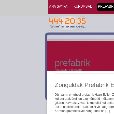
ANA SAYFA
KURUMSAL
PREFABRİ
prefabrik
Ana Sayfa
\
prefabrik
Zonguldak Prefabrik E
Dünyanın en güzel prefabrik Hazır Ev’leri
kullanılarak üretilen uzun ömürlü mükemmel 
çıkarın. Kaynaksız yapı teknolojisi kullanıla
üstün nitelikli üretim kalitemizi ve satış s
Karmod güvencesiyle Zonguldak’da […]