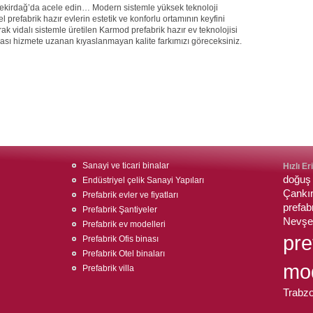
 Tekirdağ’da acele edin… Modern sistemle yüksek teknoloji
prefabrik hazır evlerin estetik ve konforlu ortamının keyfini
rak vidalı sistemle üretilen Karmod prefabrik hazır ev teknolojisi
onrası hizmete uzanan kıyaslanmayan kalite farkımızı göreceksiniz.
Sanayi ve ticari binalar
Hızlı Er
doğuş 
Endüstriyel çelik Sanayi Yapıları
Çankır
Prefabrik evler ve fiyatları
prefa
Prefabrik Şantiyeler
Nevşeh
Prefabrik ev modelleri
pre
Prefabrik Ofis binası
Prefabrik Otel binaları
mod
Prefabrik villa
Trabzo