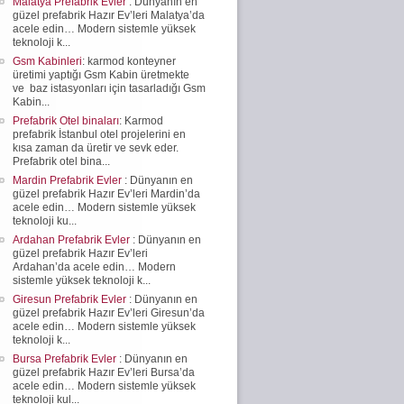
Malatya Prefabrik Evler
: Dünyanın en
güzel prefabrik Hazır Ev’leri Malatya’da
acele edin… Modern sistemle yüksek
teknoloji k...
Gsm Kabinleri
: karmod konteyner
üretimi yaptığı Gsm Kabin üretmekte
ve baz istasyonları için tasarladığı Gsm
Kabin...
Prefabrik Otel binaları
: Karmod
prefabrik İstanbul otel projelerini en
kısa zaman da üretir ve sevk eder.
Prefabrik otel bina...
Mardin Prefabrik Evler
: Dünyanın en
güzel prefabrik Hazır Ev’leri Mardin’da
acele edin… Modern sistemle yüksek
teknoloji ku...
Ardahan Prefabrik Evler
: Dünyanın en
güzel prefabrik Hazır Ev’leri
Ardahan’da acele edin… Modern
sistemle yüksek teknoloji k...
Giresun Prefabrik Evler
: Dünyanın en
güzel prefabrik Hazır Ev’leri Giresun’da
acele edin… Modern sistemle yüksek
teknoloji k...
Bursa Prefabrik Evler
: Dünyanın en
güzel prefabrik Hazır Ev’leri Bursa’da
acele edin… Modern sistemle yüksek
teknoloji kul...