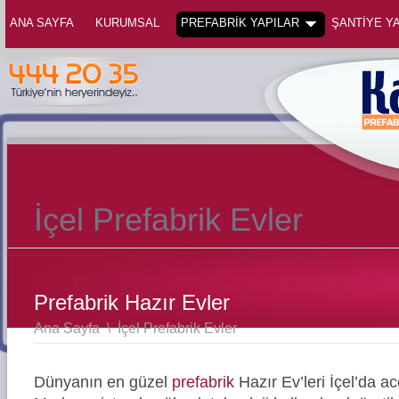
ANA SAYFA
KURUMSAL
PREFABRİK YAPILAR
ŞANTİYE YA
İçel Prefabrik Evler
Prefabrik Hazır Evler
Ana Sayfa
\
İçel Prefabrik Evler
Dünyanın en güzel
prefabrik
Hazır Ev’leri İçel’da a