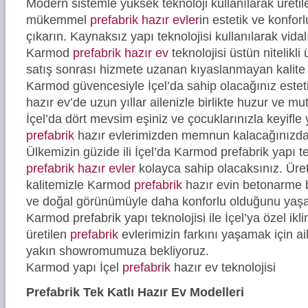
Modern sistemle yüksek teknoloji kullanılarak üreti
mükemmel
prefabrik hazır evler
in estetik ve konfor
çıkarın. Kaynaksız yapı teknolojisi kullanılarak vidal
Karmod
prefabrik hazır ev
teknolojisi üstün nitelikli
satış sonrası hizmete uzanan kıyaslanmayan kalite 
Karmod güvencesiyle İçel’da sahip olacağınız estet
hazır ev’de uzun yıllar ailenizle birlikte huzur ve mu
İçel’da dört mevsim eşiniz ve çocuklarınızla keyifl
prefabrik
hazır evlerimizden memnun kalacağınızd
Ülkemizin güzide ili İçel’da Karmod prefabrik yapı t
prefabrik hazır evler
kolayca sahip olacaksınız. Üre
kalitemizle Karmod
prefabrik
hazır evin betonarme b
ve doğal görünümüyle daha konforlu olduğunu yaşa
Karmod prefabrik yapı teknolojisi ile İçel’ya özel ikl
üretilen
prefabrik
evlerimizin farkını yaşamak için ail
yakın showromumuza bekliyoruz.
Karmod yapı İçel
prefabrik
hazır ev teknolojisi
Prefabrik Tek Katlı Hazır Ev Modelleri