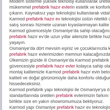
Modern sistemle yüksek teknoloji kullanılarak üreti
mükemmel
prefabrik hazır evler
in estetik ve konfor
çıkarın. Kaynaksız yapı teknolojisi kullanılarak vidal
Karmod
prefabrik hazır ev
teknolojisi üstün nitelikli
satış sonrası hizmete uzanan kıyaslanmayan kalite 
Karmod güvencesiyle Osmaniye’da sahip olacağınız 
prefabrik
hazır ev’de uzun yıllar ailenizle birlikte hu
yaşayın.
Osmaniye’da dört mevsim eşiniz ve çocuklarınızla k
prefabrik
hazır evlerimizden memnun kalacağınızd
Ülkemizin güzide ili Osmaniye’da Karmod prefabrik y
güvencesiyle
prefabrik hazır evler
kolayca sahip ola
montaj kalitemizle Karmod
prefabrik
hazır evin bet
kaliteli ve doğal görünümüyle daha konforlu olduğ
hissedeceksiniz.
Karmod prefabrik yapı teknolojisi ile Osmaniye’ya öz
standartlarında üretilen
prefabrik
evlerimizin farkını
birlikte size en yakın showromumuza bekliyoruz.
Karmod yapı Osmaniye
prefabrik
hazır ev teknolojis