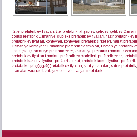
2. el prefabrik ev fiyatları
,
2.el prefabrik
,
ahşap ev
,
çelik ev
,
çelik ev Osmani
doğuş prefabrik Osmaniye
,
dubleks prefabrik ev fiyatları
,
hazır prefabrik ev fi
prefabrik ev fiyatları
,
konteyner
,
konteyner prefabrik şirketleri
,
murat prefabr
Osmaniye konteyner
,
Osmaniye prefabrik ev firmaları
,
Osmaniye prefabrik ev 
imalatçıları
,
Osmaniye prefabrik evler
,
Osmaniye prefabrik firmaları
,
Osmaniy
prefabrik ev fiyatları firmaları
,
prefabrik ev modelleri
,
prefabrik evler
,
prefabri
prefabrik hazır ev fiyatları
,
prefabrik konut
,
prefabrik konut fiyatları
,
prefabrik 
prefabrike
,
pü şğşşpüğğrefabrik ev fiyatları
,
şantiye binaları
,
satılık prefabrik
aramalar
,
yapi prefabrik şirketleri
,
yeni yaşam prefabrik