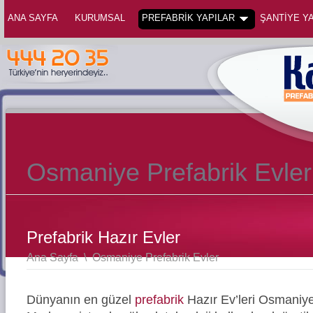
ANA SAYFA
KURUMSAL
PREFABRİK YAPILAR
ŞANTİYE YA
Osmaniye Prefabrik Evler
Prefabrik Hazır Evler
Ana Sayfa
\
Osmaniye Prefabrik Evler
Dünyanın en güzel
prefabrik
Hazır Ev’leri Osmaniy