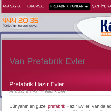
ANA SAYFA
KURUMSAL
PREFABRİK YAPILAR
ŞANTİYE YA
Van Prefabrik Evler
Prefabrik Hazır Evler
Ana Sayfa
\
Van Prefabrik Evler
Dünyanın en güzel
prefabrik
Hazır Ev’leri Van’da a