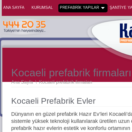
ANA SAYFA
KURUMSAL
PREFABRİK YAPILAR
ŞANTİYE YA
Kocaeli prefabrik firmaları
Ana Sayfa
\
Kocaeli prefabrik firmaları
Kocaeli Prefabrik Evler
Dünyanın en güzel prefabrik Hazır Ev’leri Kocaeli
sistemle yüksek teknoloji kullanılarak üretilen uz
prefabrik hazır evlerin estetik ve konforlu ortamının 