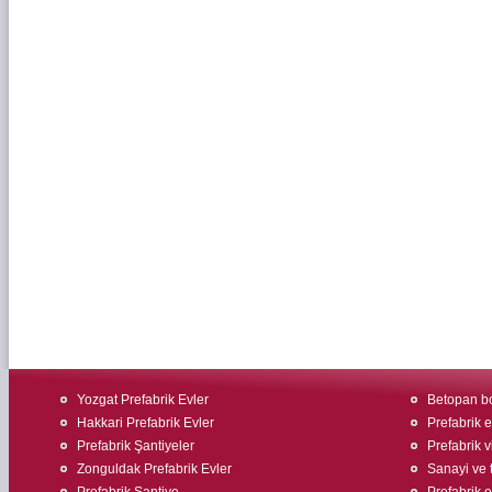
Yozgat Prefabrik Evler
Betopan bo
Hakkari Prefabrik Evler
Prefabrik 
Prefabrik Şantiyeler
Prefabrik v
Zonguldak Prefabrik Evler
Sanayi ve t
Prefabrik Şantiye
Prefabrik e