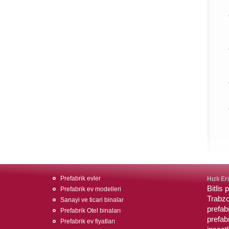
Prefabrik evler
Hızlı Er
Bitlis 
Prefabrik ev modelleri
Trabz
Sanayi ve ticari binalar
prefabr
Prefabrik Otel binaları
prefabr
Prefabrik ev fiyatları