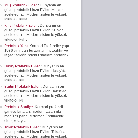
Muş Prefabrik Evler
: Dünyanın en
güzel prefabrik Hazır Ev’leri Muş’da
acele edin… Modern sistemle yüksek
teknoloji kulla...
Kilis Prefabrik Evler
: Dünyanın en
güzel prefabrik Hazır Ev’leri Kilis’da
acele edin… Modern sistemle yüksek
teknoloji kul...
Prefabrik Yapı
: Karmod Prefabrike yapı
1986 yıllından bu zaman müteahhit ve
inşaat sektöründeki firmalara prefabrik
...
Hatay Prefabrik Evler
: Dünyanın en
güzel prefabrik Hazır Ev’leri Hatay’da
acele edin… Modern sistemle yüksek
teknoloji kul...
Bartın Prefabrik Evler
: Dünyanın en
güzel prefabrik Hazır Ev’leri Bartın’da
acele edin… Modern sistemle yüksek
teknoloji ku...
Prefabrik Şantiye
: Karmod prefabrik
şantiye binaları; modern tasarımla
modüler panel sistemde üretilmekte
olup, kolayca...
Tokat Prefabrik Evler
: Dünyanın en
güzel prefabrik Hazır Ev’leri Tokat’da
acele edin… Modern sistemle yüksek