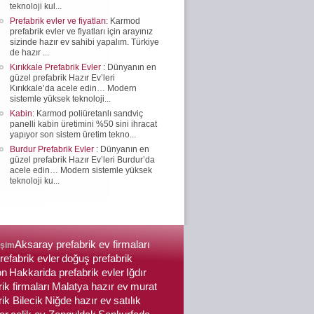
teknoloji kul...
Prefabrik evler ve fiyatları
: Karmod
prefabrik evler ve fiyatları için arayınız
sizinde hazır ev sahibi yapalım. Türkiye
de hazır ...
Kırıkkale Prefabrik Evler
: Dünyanın en
güzel prefabrik Hazır Ev’leri
Kırıkkale’da acele edin… Modern
sistemle yüksek teknoloji...
Kabin
: Karmod poliüretanlı sandviç
panelli kabin üretimini %50 sini ihracat
yapıyor son sistem üretim tekno...
Burdur Prefabrik Evler
: Dünyanın en
güzel prefabrik Hazır Ev’leri Burdur’da
acele edin… Modern sistemle yüksek
teknoloji ku...
Aksaray prefabrik ev firmaları
işim
prefabrik evler
doğuş prefabrik
on
Hakkarida prefabrik evler
Iğdır
ik firmaları
Malatya hazır ev
murat
ik Bilecik
Niğde hazır ev
satılık