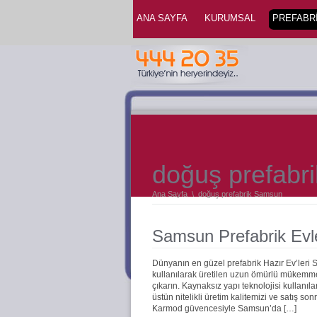
ANA SAYFA
KURUMSAL
PREFABRİ
doğuş prefabr
Ana Sayfa
\
doğuş prefabrik Samsun
Samsun Prefabrik Evl
Dünyanın en güzel prefabrik Hazır Ev’leri
kullanılarak üretilen uzun ömürlü mükemmel 
çıkarın. Kaynaksız yapı teknolojisi kullanıla
üstün nitelikli üretim kalitemizi ve satış s
Karmod güvencesiyle Samsun’da […]