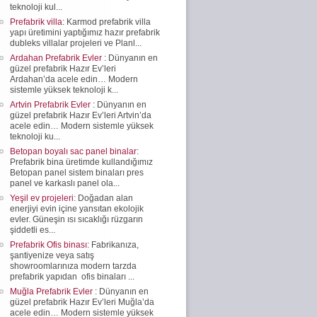
teknoloji kul...
Prefabrik villa
: Karmod prefabrik villa
yapı üretimini yaptığımız hazır prefabrik
dubleks villalar projeleri ve Planl...
Ardahan Prefabrik Evler
: Dünyanın en
güzel prefabrik Hazır Ev’leri
Ardahan’da acele edin… Modern
sistemle yüksek teknoloji k...
Artvin Prefabrik Evler
: Dünyanın en
güzel prefabrik Hazır Ev’leri Artvin’da
acele edin… Modern sistemle yüksek
teknoloji ku...
Betopan boyalı sac panel binalar
:
Prefabrik bina üretimde kullandığımız
Betopan panel sistem binaları pres
panel ve karkaslı panel ola...
Yeşil ev projeleri
: Doğadan alan
enerjiyi evin içine yansıtan ekolojik
evler. Güneşin ısı sıcaklığı rüzgarın
şiddetli es...
Prefabrik Ofis binası
: Fabrikanıza,
şantiyenize veya satış
showroomlarınıza modern tarzda
prefabrik yapıdan ofis binaları ...
Muğla Prefabrik Evler
: Dünyanın en
güzel prefabrik Hazır Ev’leri Muğla’da
acele edin… Modern sistemle yüksek