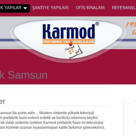
K YAPILAR
ŞANTİYE YAPILARI
OFİS BİNALARI
REFERANSL
ik Samsun
er
 Samsun’da acele edin… Modern sistemle yüksek teknoloji
prefabrik hazır evlerin estetik ve konforlu ortamının keyfini
rak vidalı sistemle üretilen Karmod prefabrik hazır ev teknolojisi
onrası hizmete uzanan kıyaslanmayan kalite farkımızı göreceksiniz.