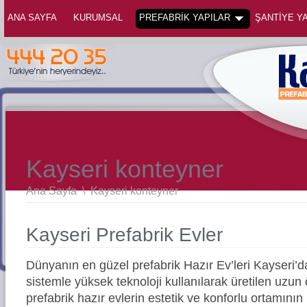
ANA SAYFA
KURUMSAL
PREFABRİK YAPILAR
ŞANTİYE YA
Kayseri konteyner
Ana Sayfa
\
Kayseri konteyner
Kayseri Prefabrik Evler
Dünyanın en güzel prefabrik Hazır Ev’leri Kayseri
sistemle yüksek teknoloji kullanılarak üretilen uz
prefabrik hazır evlerin estetik ve konforlu ortamının 