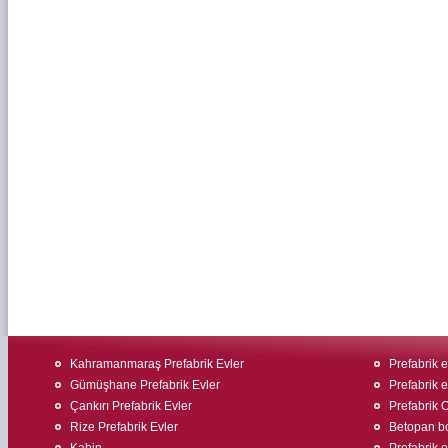
Kahramanmaraş Prefabrik Evler
Prefabrik 
Gümüşhane Prefabrik Evler
Prefabrik 
Çankırı Prefabrik Evler
Prefabrik O
Rize Prefabrik Evler
Betopan bo
Kabin
Prefabrik e