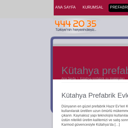
ANA SAYFA
KURUMSAL
PREFABRİ
Kütahya prefab
Ana Sayfa
\
Kütahya prefabrik ev imalatçıları
Kütahya Prefabrik Evl
Dünyanın en güzel prefabrik Hazır Ev’leri
kullanılarak üretilen uzun ömürlü mükemmel 
çıkarın. Kaynaksız yapı teknolojisi kullanıla
üstün nitelikli üretim kalitemizi ve satış s
Karmod güvencesiyle Kütahya’da […]