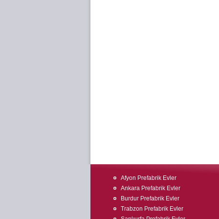
Afyon Prefabrik Evler
Ankara Prefabrik Evler
Burdur Prefabrik Evler
Trabzon Prefabrik Evler
Şanlıurfa Prefabrik Evler