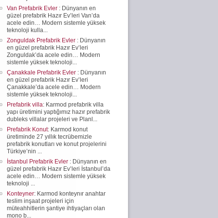
Van Prefabrik Evler
: Dünyanın en
güzel prefabrik Hazır Ev’leri Van’da
acele edin… Modern sistemle yüksek
teknoloji kulla...
Zonguldak Prefabrik Evler
: Dünyanın
en güzel prefabrik Hazır Ev’leri
Zonguldak’da acele edin… Modern
sistemle yüksek teknoloji...
Çanakkale Prefabrik Evler
: Dünyanın
en güzel prefabrik Hazır Ev’leri
Çanakkale’da acele edin… Modern
sistemle yüksek teknoloji...
Prefabrik villa
: Karmod prefabrik villa
yapı üretimini yaptığımız hazır prefabrik
dubleks villalar projeleri ve Planl...
Prefabrik Konut
: Karmod konut
üretiminde 27 yıllık tecrübemizle
prefabrik konutları ve konut projelerini
Türkiye’nin ...
İstanbul Prefabrik Evler
: Dünyanın en
güzel prefabrik Hazır Ev’leri İstanbul’da
acele edin… Modern sistemle yüksek
teknoloji ...
Konteyner
: Karmod konteynır anahtar
teslim inşaat projeleri için
müteahhitlerin şantiye ihtiyaçları olan
mono b...