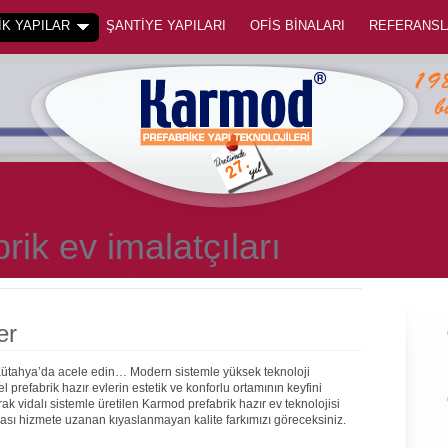
K YAPILAR
ŞANTİYE YAPILARI
OFİS BİNALARI
REFERANSL
rik ev imalatçıları
er
 Kütahya’da acele edin… Modern sistemle yüksek teknoloji
prefabrik hazır evlerin estetik ve konforlu ortamının keyfini
rak vidalı sistemle üretilen Karmod prefabrik hazır ev teknolojisi
onrası hizmete uzanan kıyaslanmayan kalite farkımızı göreceksiniz.