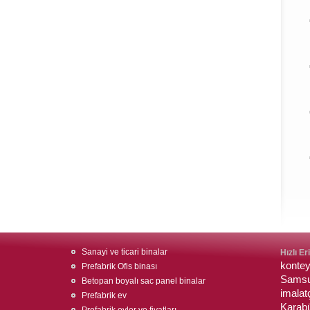
Sanayi ve ticari binalar
Hızlı Er
konte
Prefabrik Ofis binası
Sams
Betopan boyalı sac panel binalar
imalatç
Prefabrik ev
Karabü
Prefabrik evler ve fiyatları