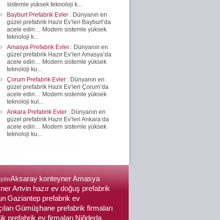
sistemle yüksek teknoloji k...
Bayburt Prefabrik Evler
: Dünyanın en
güzel prefabrik Hazır Ev’leri Bayburt’da
acele edin… Modern sistemle yüksek
teknoloji k...
Amasya Prefabrik Evler
: Dünyanın en
güzel prefabrik Hazır Ev’leri Amasya’da
acele edin… Modern sistemle yüksek
teknoloji ku...
Çorum Prefabrik Evler
: Dünyanın en
güzel prefabrik Hazır Ev’leri Çorum’da
acele edin… Modern sistemle yüksek
teknoloji kul...
Ankara Prefabrik Evler
: Dünyanın en
güzel prefabrik Hazır Ev’leri Ankara’da
acele edin… Modern sistemle yüksek
teknoloji ku...
Aksaray konteyner
Amasya
işim
yner
Artvin hazır ev
doğuş prefabrik
un
Gaziantep prefabrik ev
ıları
Gümüşhane prefabrik firmaları
k prefabrik ev firmaları
Niğdeda