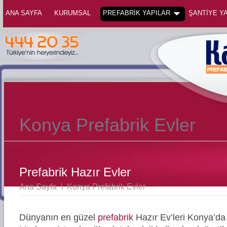
ANA SAYFA
KURUMSAL
PREFABRİK YAPILAR
ŞANTİYE YA
Konya Prefabrik Evler
Prefabrik Hazır Evler
Ana Sayfa
\
Konya Prefabrik Evler
Dünyanın en güzel
prefabrik
Hazır Ev’leri Konya’d