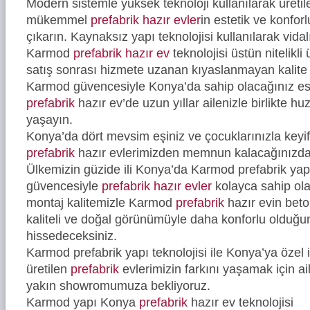
Modern sistemle yüksek teknoloji kullanılarak üreti
mükemmel
prefabrik hazır evler
in estetik ve konfor
çıkarın. Kaynaksız yapı teknolojisi kullanılarak vidal
Karmod
prefabrik hazır ev
teknolojisi üstün nitelikli
satış sonrası hizmete uzanan kıyaslanmayan kalite 
Karmod güvencesiyle Konya’da sahip olacağınız est
prefabrik
hazır ev’de uzun yıllar ailenizle birlikte hu
yaşayın.
Konya’da dört mevsim eşiniz ve çocuklarınızla keyi
prefabrik
hazır evlerimizden memnun kalacağınızd
Ülkemizin güzide ili Konya’da Karmod prefabrik yapı
güvencesiyle
prefabrik hazır evler
kolayca sahip ola
montaj kalitemizle Karmod
prefabrik
hazır evin bet
kaliteli ve doğal görünümüyle daha konforlu olduğ
hissedeceksiniz.
Karmod prefabrik yapı teknolojisi ile Konya’ya özel 
üretilen
prefabrik
evlerimizin farkını yaşamak için ail
yakın showromumuza bekliyoruz.
Karmod yapı Konya
prefabrik
hazır ev teknolojisi