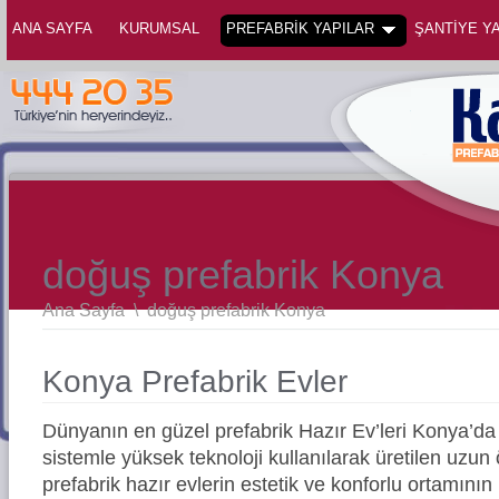
ANA SAYFA
KURUMSAL
PREFABRİK YAPILAR
ŞANTİYE YA
doğuş prefabrik Konya
Ana Sayfa
\
doğuş prefabrik Konya
Konya Prefabrik Evler
Dünyanın en güzel prefabrik Hazır Ev’leri Konya’
sistemle yüksek teknoloji kullanılarak üretilen uz
prefabrik hazır evlerin estetik ve konforlu ortamının 