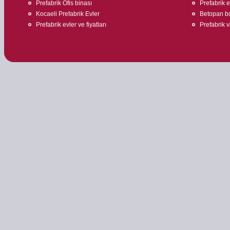
Prefabrik Ofis binası
Prefabrik ev
Kocaeli Prefabrik Evler
Betopan bo
Prefabrik evler ve fiyatları
Prefabrik v