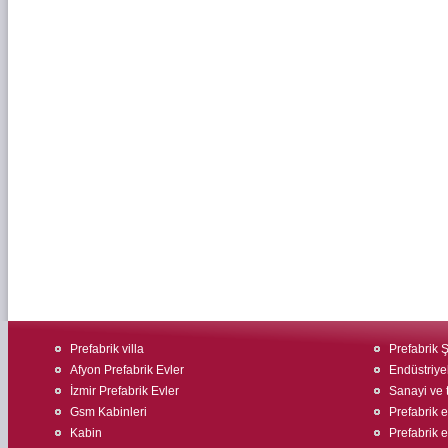
Prefabrik villa
Prefabrik Ş
Afyon Prefabrik Evler
Endüstriyel
İzmir Prefabrik Evler
Sanayi ve t
Gsm Kabinleri
Prefabrik 
Kabin
Prefabrik e