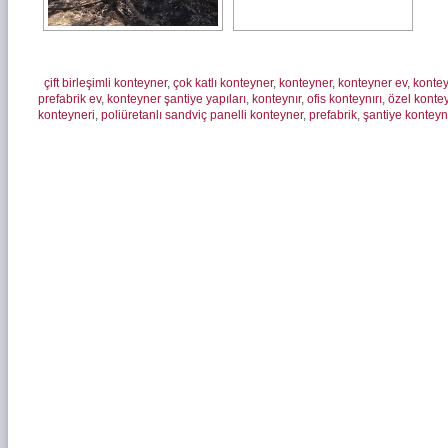
çift birleşimli konteyner
,
çok katlı konteyner
,
konteyner
,
konteyner ev
,
kontey
prefabrik ev
,
konteyner şantiye yapıları
,
konteynır
,
ofis konteynırı
,
özel konte
konteyneri
,
poliüretanlı sandviç panelli konteyner
,
prefabrik
,
şantiye konteyn