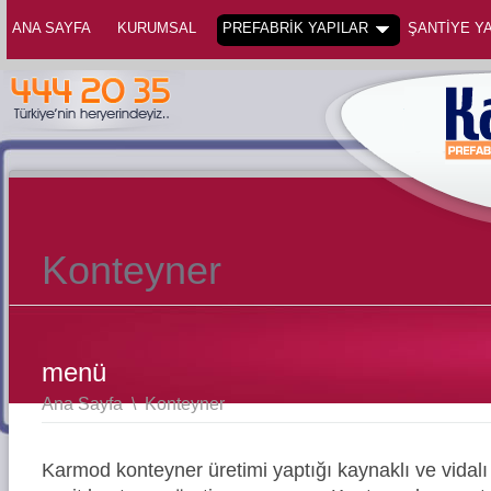
ANA SAYFA
KURUMSAL
PREFABRİK YAPILAR
ŞANTİYE YA
Konteyner
menü
Ana Sayfa
\
Konteyner
Karmod konteyner üretimi yaptığı kaynaklı ve vidalı