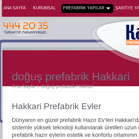
ANA SAYFA
KURUMSAL
PREFABRİK YAPILAR
ŞANTİYE YA
doğuş prefabrik Hakkari
Ana Sayfa
\
doğuş prefabrik Hakkari
Hakkari Prefabrik Evler
Dünyanın en güzel prefabrik Hazır Ev’leri Hakkari
sistemle yüksek teknoloji kullanılarak üretilen uz
prefabrik hazır evlerin estetik ve konforlu ortamının 