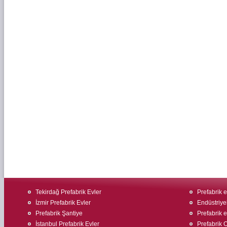
Tekirdağ Prefabrik Evler
Prefabrik e
İzmir Prefabrik Evler
Endüstriyel
Prefabrik Şantiye
Prefabrik ev
İstanbul Prefabrik Evler
Prefabrik O