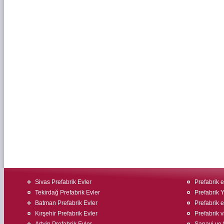
Sivas Prefabrik Evler
Prefabrik ev
Tekirdağ Prefabrik Evler
Prefabrik 
Batman Prefabrik Evler
Prefabrik ev
Kırşehir Prefabrik Evler
Prefabrik v
Artvin Prefabrik Evler
Sanayi ve t