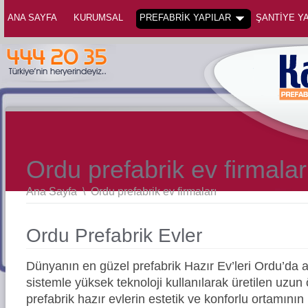
ANA SAYFA
KURUMSAL
PREFABRİK YAPILAR
ŞANTİYE YA
Ordu prefabrik ev firmalar
Ana Sayfa
\
Ordu prefabrik ev firmaları
Ordu Prefabrik Evler
Dünyanın en güzel prefabrik Hazır Ev’leri Ordu’da
sistemle yüksek teknoloji kullanılarak üretilen uz
prefabrik hazır evlerin estetik ve konforlu ortamının 