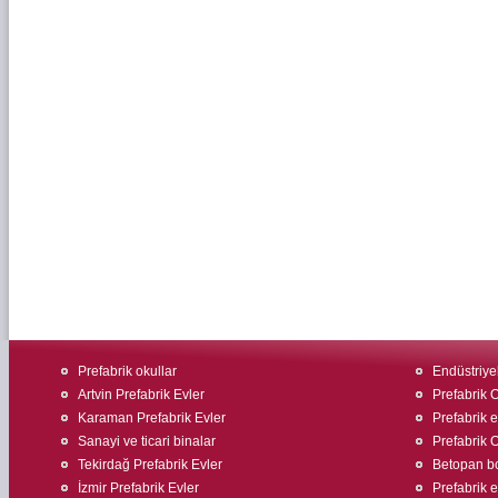
Prefabrik okullar
Endüstriyel
Artvin Prefabrik Evler
Prefabrik O
Karaman Prefabrik Evler
Prefabrik e
Sanayi ve ticari binalar
Prefabrik O
Tekirdağ Prefabrik Evler
Betopan bo
İzmir Prefabrik Evler
Prefabrik ev