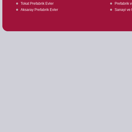
Tokat Prefabrik Evler
Prefabrik v
Aksaray Prefabrik Evler
Sanayi ve t