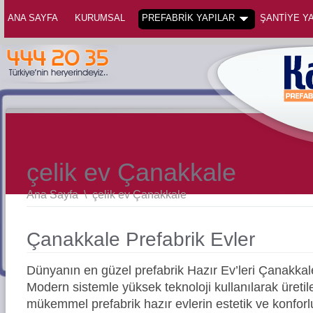
ANA SAYFA
KURUMSAL
PREFABRİK YAPILAR
ŞANTİYE YA
çelik ev Çanakkale
Ana Sayfa
\
çelik ev Çanakkale
Çanakkale Prefabrik Evler
Dünyanın en güzel prefabrik Hazır Ev’leri Çanakka
Modern sistemle yüksek teknoloji kullanılarak üreti
mükemmel prefabrik hazır evlerin estetik ve konforl