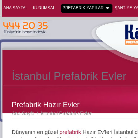
ANA SAYFA
KURUMSAL
PREFABRİK YAPILAR
ŞANTİYE YA
İstanbul Prefabrik Evler
Prefabrik Hazır Evler
Ana Sayfa
\
İstanbul Prefabrik Evler
Dünyanın en güzel
prefabrik
Hazır Ev’leri İstanbul