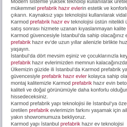
Modern sistemle yüksek teknoloji kullanılarak üreti
mükemmel
prefabrik hazır evler
in estetik ve konfor
çıkarın. Kaynaksız yapı teknolojisi kullanılarak vidal
Karmod
prefabrik hazır ev
teknolojisi üstün nitelikli
satış sonrası hizmete uzanan kıyaslanmayan kalite 
Karmod güvencesiyle İstanbul’da sahip olacağınız e
prefabrik
hazır ev’de uzun yıllar ailenizle birlikte hu
yaşayın.
İstanbul’da dört mevsim eşiniz ve çocuklarınızla ke
prefabrik
hazır evlerimizden memnun kalacağınızd
Ülkemizin güzide ili İstanbul’da Karmod prefabrik ya
güvencesiyle
prefabrik hazır evler
kolayca sahip ola
montaj kalitemizle Karmod
prefabrik
hazır evin bet
kaliteli ve doğal görünümüyle daha konforlu olduğ
hissedeceksiniz.
Karmod prefabrik yapı teknolojisi ile İstanbul’ya öze
üretilen
prefabrik
evlerimizin farkını yaşamak için ail
yakın showromumuza bekliyoruz.
Karmod yapı İstanbul
prefabrik
hazır ev teknolojisi