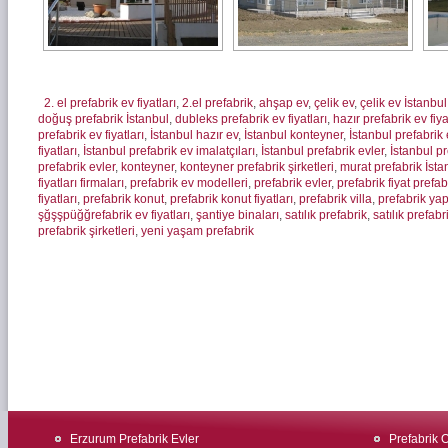
2. el prefabrik ev fiyatları
,
2.el prefabrik
,
ahşap ev
,
çelik ev
,
çelik ev İstanbul
doğuş prefabrik İstanbul
,
dubleks prefabrik ev fiyatları
,
hazır prefabrik ev fiya
prefabrik ev fiyatları
,
İstanbul hazır ev
,
İstanbul konteyner
,
İstanbul prefabrik 
fiyatları
,
İstanbul prefabrik ev imalatçıları
,
İstanbul prefabrik evler
,
İstanbul pr
prefabrik evler
,
konteyner
,
konteyner prefabrik şirketleri
,
murat prefabrik İsta
fiyatları firmaları
,
prefabrik ev modelleri
,
prefabrik evler
,
prefabrik fiyat prefa
fiyatları
,
prefabrik konut
,
prefabrik konut fiyatları
,
prefabrik villa
,
prefabrik yap
şğşşpüğğrefabrik ev fiyatları
,
şantiye binaları
,
satılık prefabrik
,
satılık prefabr
prefabrik şirketleri
,
yeni yaşam prefabrik
Erzurum Prefabrik Evler
Prefabrik O