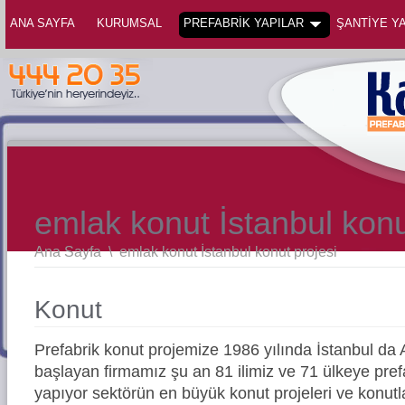
ANA SAYFA
KURUMSAL
PREFABRİK YAPILAR
ŞANTİYE YA
emlak konut İstanbul konu
Ana Sayfa
\
emlak konut İstanbul konut projesi
Konut
Prefabrik konut projemize 1986 yılında İstanbul da
başlayan firmamız şu an 81 ilimiz ve 71 ülkeye prefa
yapıyor sektörün en büyük konut projeleri ve konutl