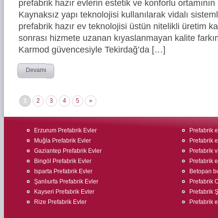
prefabrik hazır evlerin estetik ve konforlu ortamının 
Kaynaksız yapı teknolojisi kullanılarak vidalı siste
prefabrik hazır ev teknolojisi üstün nitelikli üretim ka
sonrası hizmete uzanan kıyaslanmayan kalite farkım
Karmod güvencesiyle Tekirdağ’da […]
Devamı
1
2
3
4
5
»
Erzurum Prefabrik Evler
Prefabrik e
Muğla Prefabrik Evler
Prefabrik 
Gaziantep Prefabrik Evler
Prefabrik v
Bingöl Prefabrik Evler
Prefabrik ev
Isparta Prefabrik Evler
Betopan bo
Şanlıurfa Prefabrik Evler
Prefabrik O
Kayseri Prefabrik Evler
Prefabrik Ş
Rize Prefabrik Evler
Prefabrik ev