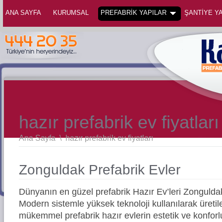
ANA SAYFA
KURUMSAL
PREFABRİK YAPILAR
ŞANTİYE YA
hazır prefabrik ev fiyatları
Ana Sayfa
\
hazır prefabrik ev fiyatları
Zonguldak Prefabrik Evler
Dünyanın en güzel prefabrik Hazır Ev’leri Zonguld
Modern sistemle yüksek teknoloji kullanılarak üreti
mükemmel prefabrik hazır evlerin estetik ve konforl