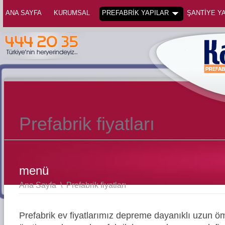
ANA SAYFA
KURUMSAL
PREFABRİK YAPILAR
ŞANTİYE YA
Prefabrik fiyatları
menü
Ana Sayfa
\
Prefabrik fiyatları
Prefabrik ev fiyatlarımız depreme dayanıklı uzun öm