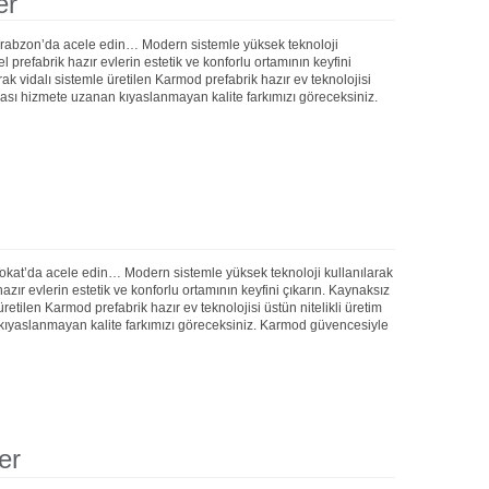
er
 Trabzon’da acele edin… Modern sistemle yüksek teknoloji
prefabrik hazır evlerin estetik ve konforlu ortamının keyfini
rak vidalı sistemle üretilen Karmod prefabrik hazır ev teknolojisi
onrası hizmete uzanan kıyaslanmayan kalite farkımızı göreceksiniz.
Tokat’da acele edin… Modern sistemle yüksek teknoloji kullanılarak
ır evlerin estetik ve konforlu ortamının keyfini çıkarın. Kaynaksız
 üretilen Karmod prefabrik hazır ev teknolojisi üstün nitelikli üretim
 kıyaslanmayan kalite farkımızı göreceksiniz. Karmod güvencesiyle
er