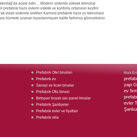
 Tekirdağ’da acele edin… Modern sistemle yüksek teknoloji
prefabrik hazır evlerin estetik ve konforlu ortamının keyfini
rak vidalı sistemle üretilen Karmod prefabrik hazır ev teknolojisi
onrası hizmete uzanan kıyaslanmayan kalite farkımızı göreceksiniz.
Prefabrik Otel binaları
Hızlı Er
prefabr
Prefabrik ev
yapı
G
Sanayi ve ticari binalar
ev firm
Prefabrik Ofis binası
prefabr
Betopan boyalı sac panel binalar
evler
T
Prefabrik Şantiyeler
Şanlıur
Prefabrik evler ve fiyatları
Prefabrik villa