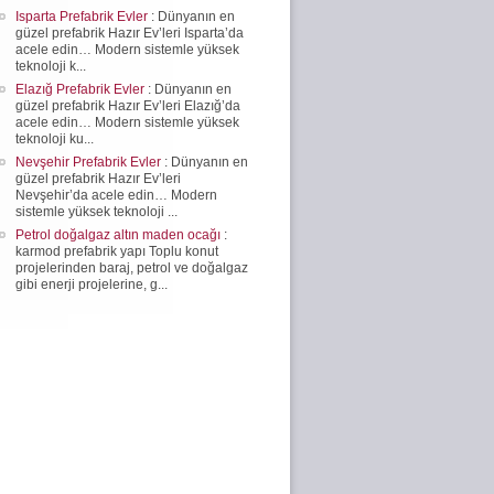
Isparta Prefabrik Evler
: Dünyanın en
güzel prefabrik Hazır Ev’leri Isparta’da
acele edin… Modern sistemle yüksek
teknoloji k...
Elazığ Prefabrik Evler
: Dünyanın en
güzel prefabrik Hazır Ev’leri Elazığ’da
acele edin… Modern sistemle yüksek
teknoloji ku...
Nevşehir Prefabrik Evler
: Dünyanın en
güzel prefabrik Hazır Ev’leri
Nevşehir’da acele edin… Modern
sistemle yüksek teknoloji ...
Petrol doğalgaz altın maden ocağı
:
karmod prefabrik yapı Toplu konut
projelerinden baraj, petrol ve doğalgaz
gibi enerji projelerine, g...