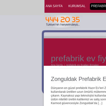
ANA SAYFA
KURUMSAL
PREFABRİ
prefabrik ev fiy
Ana Sayfa
\
prefabrik ev fiyatları firmaları
Zonguldak Prefabrik E
Dünyanın en güzel prefabrik Hazır Ev’leri
kullanılarak üretilen uzun ömürlü mükemmel 
çıkarın. Kaynaksız yapı teknolojisi kullanıla
üstün nitelikli üretim kalitemizi ve satış s
Karmod güvencesiyle Zonguldak’da […]