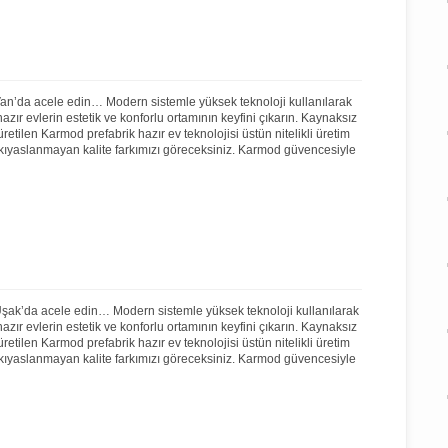
Van’da acele edin… Modern sistemle yüksek teknoloji kullanılarak
ır evlerin estetik ve konforlu ortamının keyfini çıkarın. Kaynaksız
 üretilen Karmod prefabrik hazır ev teknolojisi üstün nitelikli üretim
 kıyaslanmayan kalite farkımızı göreceksiniz. Karmod güvencesiyle
Uşak’da acele edin… Modern sistemle yüksek teknoloji kullanılarak
ır evlerin estetik ve konforlu ortamının keyfini çıkarın. Kaynaksız
 üretilen Karmod prefabrik hazır ev teknolojisi üstün nitelikli üretim
 kıyaslanmayan kalite farkımızı göreceksiniz. Karmod güvencesiyle