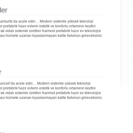
ler
Şanlıurfa’da acele edin… Modern sistemle yüksek teknoloji
prefabrik hazır evlerin estetik ve konforlu ortamının keyfini
rak vidalı sistemle üretilen Karmod prefabrik hazır ev teknolojisi
onrası hizmete uzanan kıyaslanmayan kalite farkımızı göreceksiniz.
r
Tunceli’da acele edin… Modern sistemle yüksek teknoloji
prefabrik hazır evlerin estetik ve konforlu ortamının keyfini
rak vidalı sistemle üretilen Karmod prefabrik hazır ev teknolojisi
onrası hizmete uzanan kıyaslanmayan kalite farkımızı göreceksiniz.