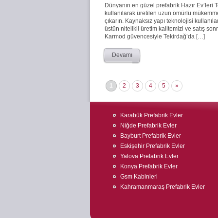
Dünyanın en güzel prefabrik Hazır Ev’leri
kullanılarak üretilen uzun ömürlü mükemmel 
çıkarın. Kaynaksız yapı teknolojisi kullanıla
üstün nitelikli üretim kalitemizi ve satış s
Karmod güvencesiyle Tekirdağ’da […]
Devamı
1
2
3
4
5
»
Karabük Prefabrik Evler
Niğde Prefabrik Evler
Bayburt Prefabrik Evler
Eskişehir Prefabrik Evler
Yalova Prefabrik Evler
Konya Prefabrik Evler
Gsm Kabinleri
Kahramanmaraş Prefabrik Evler