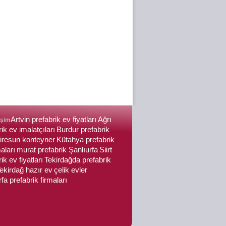
Artvin prefabrik ev fiyatları
Ağrı
işim
ik ev imalatçıları
Burdur prefabrik
iresun konteyner
Kütahya prefabrik
aları
murat prefabrik Şanlıurfa
Siirt
ik ev fiyatları
Tekirdağda prefabrik
ekirdağ hazır ev
çelik evler
fa prefabrik firmaları