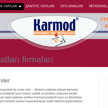
K YAPILAR
ŞANTİYE YAPILARI
OFİS BİNALARI
REFERANSL
atları firmaları
vler
 Zonguldak’da acele edin… Modern sistemle yüksek teknoloji
prefabrik hazır evlerin estetik ve konforlu ortamının keyfini
rak vidalı sistemle üretilen Karmod prefabrik hazır ev teknolojisi
onrası hizmete uzanan kıyaslanmayan kalite farkımızı göreceksiniz.