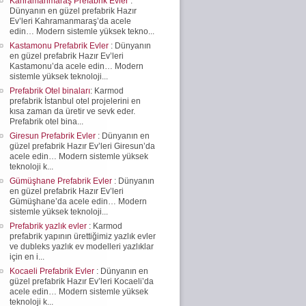
Kahramanmaraş Prefabrik Evler
:
Dünyanın en güzel prefabrik Hazır
Ev’leri Kahramanmaraş’da acele
edin… Modern sistemle yüksek tekno...
Kastamonu Prefabrik Evler
: Dünyanın
en güzel prefabrik Hazır Ev’leri
Kastamonu’da acele edin… Modern
sistemle yüksek teknoloji...
Prefabrik Otel binaları
: Karmod
prefabrik İstanbul otel projelerini en
kısa zaman da üretir ve sevk eder.
Prefabrik otel bina...
Giresun Prefabrik Evler
: Dünyanın en
güzel prefabrik Hazır Ev’leri Giresun’da
acele edin… Modern sistemle yüksek
teknoloji k...
Gümüşhane Prefabrik Evler
: Dünyanın
en güzel prefabrik Hazır Ev’leri
Gümüşhane’da acele edin… Modern
sistemle yüksek teknoloji...
Prefabrik yazlık evler
: Karmod
prefabrik yapının ürettiğimiz yazlık evler
ve dubleks yazlık ev modelleri yazlıklar
için en i...
Kocaeli Prefabrik Evler
: Dünyanın en
güzel prefabrik Hazır Ev’leri Kocaeli’da
acele edin… Modern sistemle yüksek
teknoloji k...