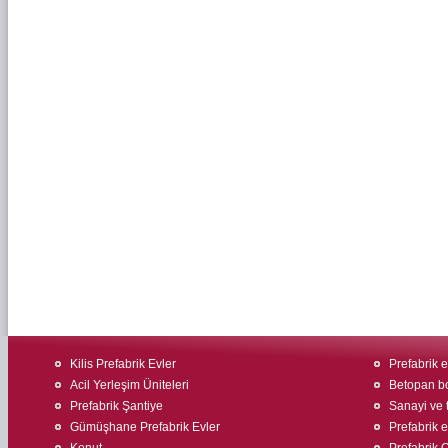
Kilis Prefabrik Evler
Prefabrik e
Acil Yerleşim Üniteleri
Betopan bo
Prefabrik Şantiye
Sanayi ve t
Gümüşhane Prefabrik Evler
Prefabrik ev
Konut
Prefabrik O