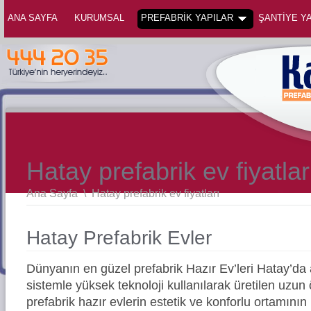
ANA SAYFA
KURUMSAL
PREFABRİK YAPILAR
ŞANTİYE YA
Hatay prefabrik ev fiyatlar
Ana Sayfa
\
Hatay prefabrik ev fiyatları
Hatay Prefabrik Evler
Dünyanın en güzel prefabrik Hazır Ev’leri Hatay’d
sistemle yüksek teknoloji kullanılarak üretilen uz
prefabrik hazır evlerin estetik ve konforlu ortamının 