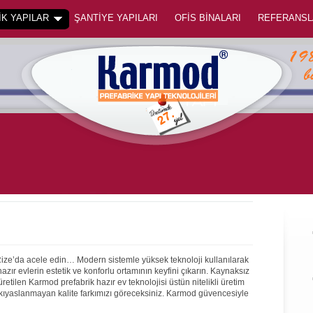
K YAPILAR
ŞANTİYE YAPILARI
OFİS BİNALARI
REFERANSL
Rize’da acele edin… Modern sistemle yüksek teknoloji kullanılarak
ır evlerin estetik ve konforlu ortamının keyfini çıkarın. Kaynaksız
 üretilen Karmod prefabrik hazır ev teknolojisi üstün nitelikli üretim
 kıyaslanmayan kalite farkımızı göreceksiniz. Karmod güvencesiyle