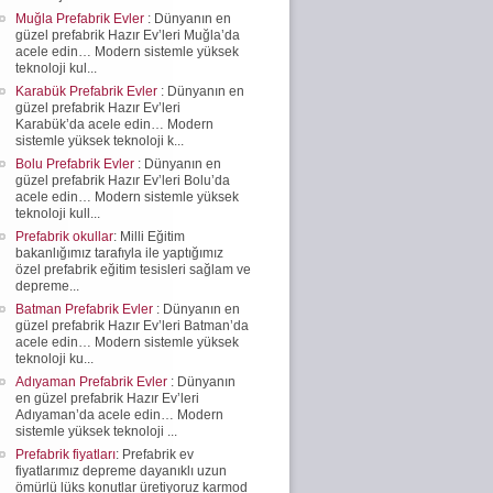
Muğla Prefabrik Evler
: Dünyanın en
güzel prefabrik Hazır Ev’leri Muğla’da
acele edin… Modern sistemle yüksek
teknoloji kul...
Karabük Prefabrik Evler
: Dünyanın en
güzel prefabrik Hazır Ev’leri
Karabük’da acele edin… Modern
sistemle yüksek teknoloji k...
Bolu Prefabrik Evler
: Dünyanın en
güzel prefabrik Hazır Ev’leri Bolu’da
acele edin… Modern sistemle yüksek
teknoloji kull...
Prefabrik okullar
: Milli Eğitim
bakanlığımız tarafıyla ile yaptığımız
özel prefabrik eğitim tesisleri sağlam ve
depreme...
Batman Prefabrik Evler
: Dünyanın en
güzel prefabrik Hazır Ev’leri Batman’da
acele edin… Modern sistemle yüksek
teknoloji ku...
Adıyaman Prefabrik Evler
: Dünyanın
en güzel prefabrik Hazır Ev’leri
Adıyaman’da acele edin… Modern
sistemle yüksek teknoloji ...
Prefabrik fiyatları
: Prefabrik ev
fiyatlarımız depreme dayanıklı uzun
ömürlü lüks konutlar üretiyoruz karmod