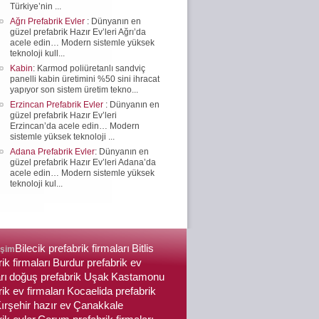
Türkiye’nin ...
Ağrı Prefabrik Evler
: Dünyanın en
güzel prefabrik Hazır Ev’leri Ağrı’da
acele edin… Modern sistemle yüksek
teknoloji kull...
Kabin
: Karmod poliüretanlı sandviç
panelli kabin üretimini %50 sini ihracat
yapıyor son sistem üretim tekno...
Erzincan Prefabrik Evler
: Dünyanın en
güzel prefabrik Hazır Ev’leri
Erzincan’da acele edin… Modern
sistemle yüksek teknoloji ...
Adana Prefabrik Evler
: Dünyanın en
güzel prefabrik Hazır Ev’leri Adana’da
acele edin… Modern sistemle yüksek
teknoloji kul...
Bilecik prefabrik firmaları
Bitlis
işim
ik firmaları
Burdur prefabrik ev
rı
doğuş prefabrik Uşak
Kastamonu
ik ev firmaları
Kocaelida prefabrik
ırşehir hazır ev
Çanakkale