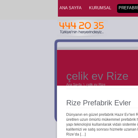
ANA SAYFA
KURUMSAL
PREFABRİ
çelik ev Rize
Ana Sayfa
\
çelik ev Rize
Rize Prefabrik Evler
Dünyanın en güzel prefabrik Hazır Ev’leri 
üretilen uzun ömürlü mükemmel prefabrik haz
yapı teknolojisi kullanılarak vidalı sistemle
kalitemizi ve satış sonrası hizmete uzanan
Rize’da […]