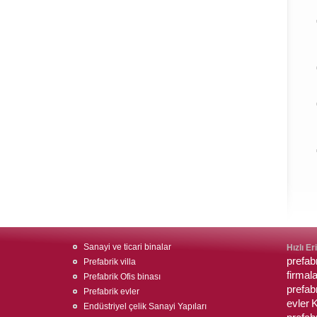
Sanayi ve ticari binalar
Hızlı Er
prefabr
Prefabrik villa
firmala
Prefabrik Ofis binası
prefabr
Prefabrik evler
evler
K
Endüstriyel çelik Sanayi Yapıları