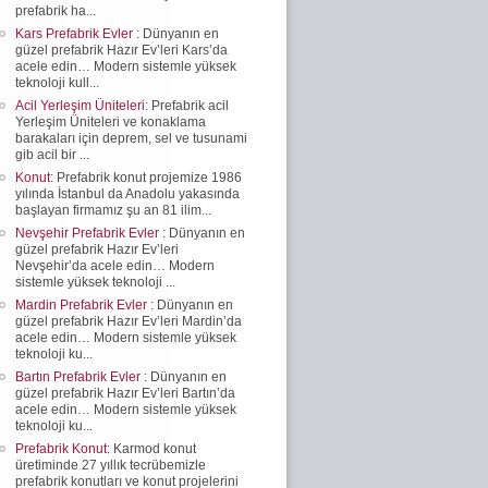
prefabrik ha...
Kars Prefabrik Evler
: Dünyanın en
güzel prefabrik Hazır Ev’leri Kars’da
acele edin… Modern sistemle yüksek
teknoloji kull...
Acil Yerleşim Üniteleri
: Prefabrik acil
Yerleşim Üniteleri ve konaklama
barakaları için deprem, sel ve tusunami
gib acil bir ...
Konut
: Prefabrik konut projemize 1986
yılında İstanbul da Anadolu yakasında
başlayan firmamız şu an 81 ilim...
Nevşehir Prefabrik Evler
: Dünyanın en
güzel prefabrik Hazır Ev’leri
Nevşehir’da acele edin… Modern
sistemle yüksek teknoloji ...
Mardin Prefabrik Evler
: Dünyanın en
güzel prefabrik Hazır Ev’leri Mardin’da
acele edin… Modern sistemle yüksek
teknoloji ku...
Bartın Prefabrik Evler
: Dünyanın en
güzel prefabrik Hazır Ev’leri Bartın’da
acele edin… Modern sistemle yüksek
teknoloji ku...
Prefabrik Konut
: Karmod konut
üretiminde 27 yıllık tecrübemizle
prefabrik konutları ve konut projelerini