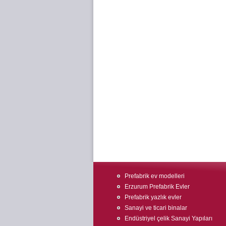
Prefabrik ev modelleri
Erzurum Prefabrik Evler
Prefabrik yazlık evler
Sanayi ve ticari binalar
Endüstriyel çelik Sanayi Yapıları