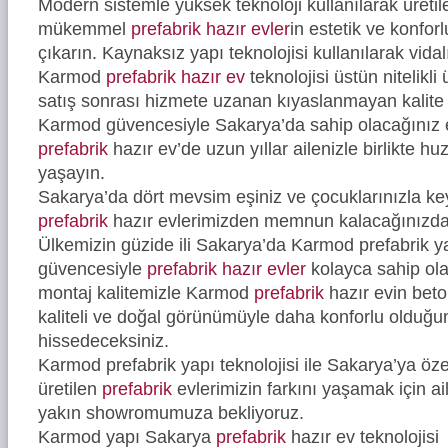
Modern sistemle yüksek teknoloji kullanılarak üreti
mükemmel
prefabrik hazır evler
in estetik ve konfor
çıkarın. Kaynaksız yapı teknolojisi kullanılarak vidal
Karmod
prefabrik hazır ev
teknolojisi üstün nitelikli
satış sonrası hizmete uzanan kıyaslanmayan kalite 
Karmod güvencesiyle Sakarya’da sahip olacağınız e
prefabrik
hazır ev’de uzun yıllar ailenizle birlikte hu
yaşayın.
Sakarya’da dört mevsim eşiniz ve çocuklarınızla ke
prefabrik
hazır evlerimizden memnun kalacağınızd
Ülkemizin güzide ili Sakarya’da Karmod prefabrik ya
güvencesiyle
prefabrik hazır evler
kolayca sahip ola
montaj kalitemizle Karmod
prefabrik
hazır evin bet
kaliteli ve doğal görünümüyle daha konforlu olduğ
hissedeceksiniz.
Karmod prefabrik yapı teknolojisi ile Sakarya’ya öze
üretilen
prefabrik
evlerimizin farkını yaşamak için ail
yakın showromumuza bekliyoruz.
Karmod yapı Sakarya
prefabrik
hazır ev teknolojisi