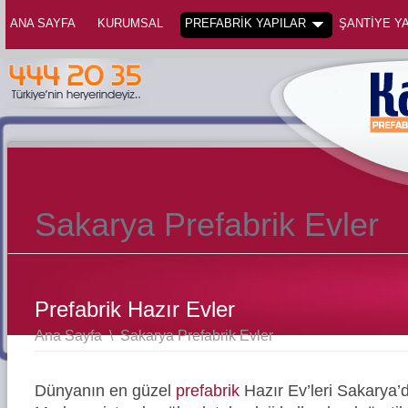
ANA SAYFA
KURUMSAL
PREFABRİK YAPILAR
ŞANTİYE YA
Sakarya Prefabrik Evler
Prefabrik Hazır Evler
Ana Sayfa
\
Sakarya Prefabrik Evler
Dünyanın en güzel
prefabrik
Hazır Ev’leri Sakarya’