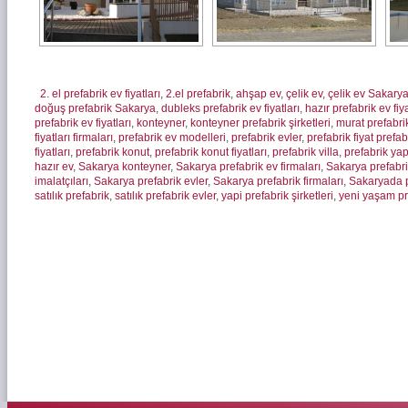
2. el prefabrik ev fiyatları
,
2.el prefabrik
,
ahşap ev
,
çelik ev
,
çelik ev Sakary
doğuş prefabrik Sakarya
,
dubleks prefabrik ev fiyatları
,
hazır prefabrik ev fiya
prefabrik ev fiyatları
,
konteyner
,
konteyner prefabrik şirketleri
,
murat prefabr
fiyatları firmaları
,
prefabrik ev modelleri
,
prefabrik evler
,
prefabrik fiyat prefa
fiyatları
,
prefabrik konut
,
prefabrik konut fiyatları
,
prefabrik villa
,
prefabrik ya
hazır ev
,
Sakarya konteyner
,
Sakarya prefabrik ev firmaları
,
Sakarya prefabrik
imalatçıları
,
Sakarya prefabrik evler
,
Sakarya prefabrik firmaları
,
Sakaryada p
satılık prefabrik
,
satılık prefabrik evler
,
yapi prefabrik şirketleri
,
yeni yaşam pr