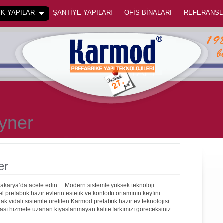
K YAPILAR
ŞANTİYE YAPILARI
OFİS BİNALARI
REFERANSL
yner
er
 Sakarya’da acele edin… Modern sistemle yüksek teknoloji
prefabrik hazır evlerin estetik ve konforlu ortamının keyfini
rak vidalı sistemle üretilen Karmod prefabrik hazır ev teknolojisi
onrası hizmete uzanan kıyaslanmayan kalite farkımızı göreceksiniz.