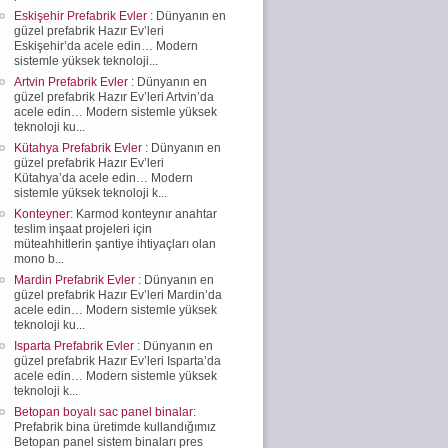
Eskişehir Prefabrik Evler
: Dünyanın en
güzel prefabrik Hazır Ev’leri
Eskişehir’da acele edin… Modern
sistemle yüksek teknoloji...
Artvin Prefabrik Evler
: Dünyanın en
güzel prefabrik Hazır Ev’leri Artvin’da
acele edin… Modern sistemle yüksek
teknoloji ku...
Kütahya Prefabrik Evler
: Dünyanın en
güzel prefabrik Hazır Ev’leri
Kütahya’da acele edin… Modern
sistemle yüksek teknoloji k...
Konteyner
: Karmod konteynır anahtar
teslim inşaat projeleri için
müteahhitlerin şantiye ihtiyaçları olan
mono b...
Mardin Prefabrik Evler
: Dünyanın en
güzel prefabrik Hazır Ev’leri Mardin’da
acele edin… Modern sistemle yüksek
teknoloji ku...
Isparta Prefabrik Evler
: Dünyanın en
güzel prefabrik Hazır Ev’leri Isparta’da
acele edin… Modern sistemle yüksek
teknoloji k...
Betopan boyalı sac panel binalar
:
Prefabrik bina üretimde kullandığımız
Betopan panel sistem binaları pres