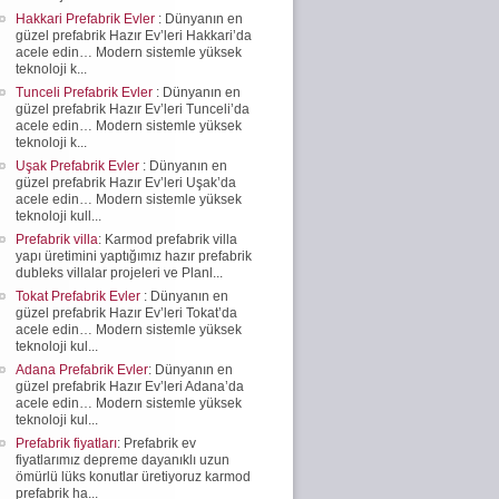
Hakkari Prefabrik Evler
: Dünyanın en
güzel prefabrik Hazır Ev’leri Hakkari’da
acele edin… Modern sistemle yüksek
teknoloji k...
Tunceli Prefabrik Evler
: Dünyanın en
güzel prefabrik Hazır Ev’leri Tunceli’da
acele edin… Modern sistemle yüksek
teknoloji k...
Uşak Prefabrik Evler
: Dünyanın en
güzel prefabrik Hazır Ev’leri Uşak’da
acele edin… Modern sistemle yüksek
teknoloji kull...
Prefabrik villa
: Karmod prefabrik villa
yapı üretimini yaptığımız hazır prefabrik
dubleks villalar projeleri ve Planl...
Tokat Prefabrik Evler
: Dünyanın en
güzel prefabrik Hazır Ev’leri Tokat’da
acele edin… Modern sistemle yüksek
teknoloji kul...
Adana Prefabrik Evler
: Dünyanın en
güzel prefabrik Hazır Ev’leri Adana’da
acele edin… Modern sistemle yüksek
teknoloji kul...
Prefabrik fiyatları
: Prefabrik ev
fiyatlarımız depreme dayanıklı uzun
ömürlü lüks konutlar üretiyoruz karmod
prefabrik ha...