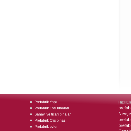
Prefabrik Yapı
Hızlı Er
prefab
Prefabrik Otel binaları
Nevşeh
Sanayi ve ticari binalar
prefabr
Prefabrik Ofis binası
prefab
Prefabrik evler