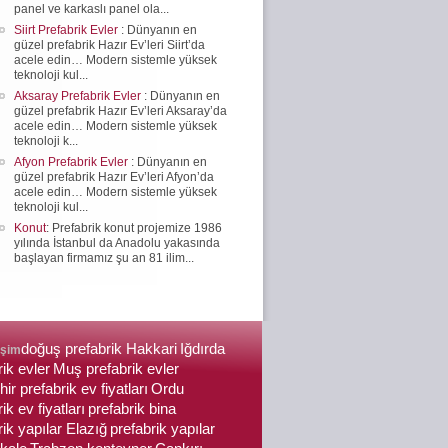
panel ve karkaslı panel ola...
Siirt Prefabrik Evler
: Dünyanın en
güzel prefabrik Hazır Ev’leri Siirt’da
acele edin… Modern sistemle yüksek
teknoloji kul...
Aksaray Prefabrik Evler
: Dünyanın en
güzel prefabrik Hazır Ev’leri Aksaray’da
acele edin… Modern sistemle yüksek
teknoloji k...
Afyon Prefabrik Evler
: Dünyanın en
güzel prefabrik Hazır Ev’leri Afyon’da
acele edin… Modern sistemle yüksek
teknoloji kul...
Konut
: Prefabrik konut projemize 1986
yılında İstanbul da Anadolu yakasında
başlayan firmamız şu an 81 ilim...
doğuş prefabrik Hakkari
Iğdırda
işim
rik evler
Muş prefabrik evler
ir prefabrik ev fiyatları
Ordu
ik ev fiyatları
prefabrik bina
rik yapılar Elazığ
prefabrik yapılar