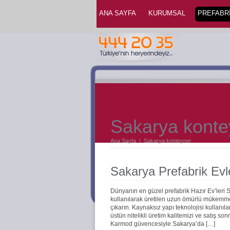
ANA SAYFA
KURUMSAL
PREFABRİ
Sakarya konte
Ana Sayfa
\
Sakarya konteyner
Sakarya Prefabrik Evl
Dünyanın en güzel prefabrik Hazır Ev’leri
kullanılarak üretilen uzun ömürlü mükemmel 
çıkarın. Kaynaksız yapı teknolojisi kullanıla
üstün nitelikli üretim kalitemizi ve satış s
Karmod güvencesiyle Sakarya’da […]