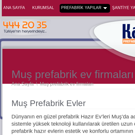
ANA SAYFA
KURUMSAL
PREFABRİK YAPILAR
ŞANTİYE YA
Muş prefabrik ev firmaları
Ana Sayfa
\
Muş prefabrik ev firmaları
Muş Prefabrik Evler
Dünyanın en güzel prefabrik Hazır Ev’leri Muş’da
sistemle yüksek teknoloji kullanılarak üretilen uz
prefabrik hazır evlerin estetik ve konforlu ortamının 