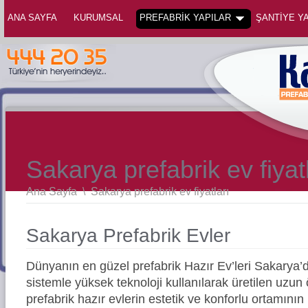
ANA SAYFA
KURUMSAL
PREFABRİK YAPILAR
ŞANTİYE YA
Sakarya prefabrik ev fiyat
Ana Sayfa
\
Sakarya prefabrik ev fiyatları
Sakarya Prefabrik Evler
Dünyanın en güzel prefabrik Hazır Ev’leri Sakarya
sistemle yüksek teknoloji kullanılarak üretilen uz
prefabrik hazır evlerin estetik ve konforlu ortamının 