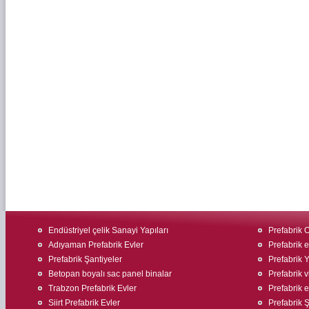
Endüstriyel çelik Sanayi Yapıları
Prefabrik O
Adıyaman Prefabrik Evler
Prefabrik ev
Prefabrik Şantiyeler
Prefabrik 
Betopan boyalı sac panel binalar
Prefabrik v
Trabzon Prefabrik Evler
Prefabrik ev
Siirt Prefabrik Evler
Prefabrik Ş