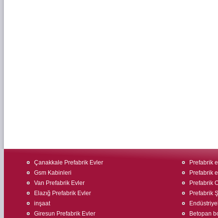
Çanakkale Prefabrik Evler
Prefabrik 
Gsm Kabinleri
Prefabrik ev
Van Prefabrik Evler
Prefabrik O
Elazığ Prefabrik Evler
Prefabrik Ş
inşaat
Endüstriyel
Giresun Prefabrik Evler
Betopan bo