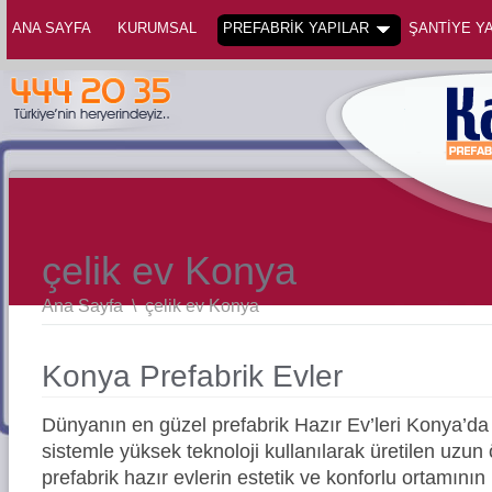
ANA SAYFA
KURUMSAL
PREFABRİK YAPILAR
ŞANTİYE YA
çelik ev Konya
Ana Sayfa
\
çelik ev Konya
Konya Prefabrik Evler
Dünyanın en güzel prefabrik Hazır Ev’leri Konya’
sistemle yüksek teknoloji kullanılarak üretilen uz
prefabrik hazır evlerin estetik ve konforlu ortamının 