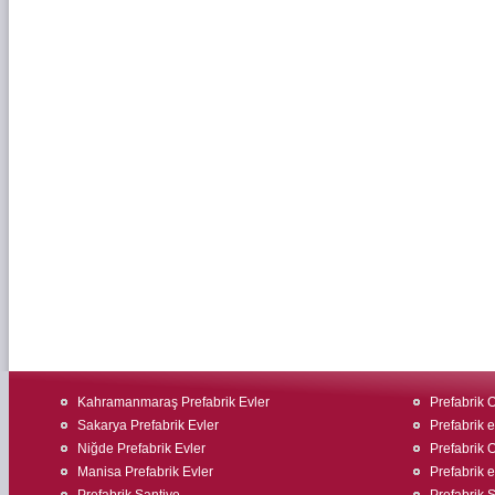
Kahramanmaraş Prefabrik Evler
Prefabrik O
Sakarya Prefabrik Evler
Prefabrik ev
Niğde Prefabrik Evler
Prefabrik O
Manisa Prefabrik Evler
Prefabrik 
Prefabrik Şantiye
Prefabrik Ş