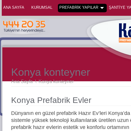
ANA SAYFA
KURUMSAL
PREFABRİK YAPILAR
ŞANTİYE YA
Konya konteyner
Ana Sayfa
\
Konya konteyner
Konya Prefabrik Evler
Dünyanın en güzel prefabrik Hazır Ev’leri Konya’
sistemle yüksek teknoloji kullanılarak üretilen uz
prefabrik hazır evlerin estetik ve konforlu ortamının 